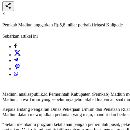
×
Pemkab Madiun anggarkan Rp5,8 miliar perbaiki irigasi Kaligede
Sebarkan artikel ini
Madiun, analisapublik.id Pemerintah Kabupaten (Pemkab) Madiun me
Madiun, Jawa Timur yang sebelumnya jebol akibat luapan air saat mu
Kepala Bidang Pengairan Dinas Pekerjaan Umum dan Penataan Ruang
Madiun dalam mewujudkan pertanian yang maju, mandiri dan berkelanj
“Selain membantu program ketahanan pangan pemerintah pusat, peke
pertanian. Maka, kami berinisiatif membantu agar bisa menanam padi k