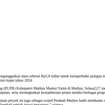
nganggarkan dana sebesar Rp5,8 miliar untuk memperbaiki jaringan i
sim hujan tahun 2024.
 (PUPR) Kabupaten Madiun Maskur Yatim di Madiun, Selasa22/7 meng
utan, serta meningkatkan kesejahteraan petani melalui berbagai prog
rjaan proyek ini juga sebagai wujud Pemkab Madiun hadir membantu 
embali setelah irigasi terganggu,” ujarnya.