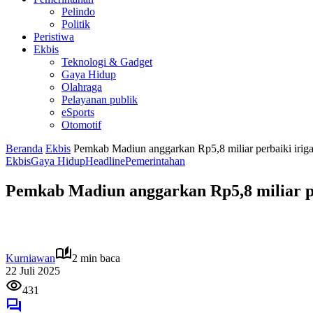
Pelindo
Politik
Peristiwa
Ekbis
Teknologi & Gadget
Gaya Hidup
Olahraga
Pelayanan publik
eSports
Otomotif
Beranda
Ekbis
Pemkab Madiun anggarkan Rp5,8 miliar perbaiki iriga
Ekbis
Gaya Hidup
Headline
Pemerintahan
Pemkab Madiun anggarkan Rp5,8 miliar pe
Kurniawan
2 min baca
22 Juli 2025
431