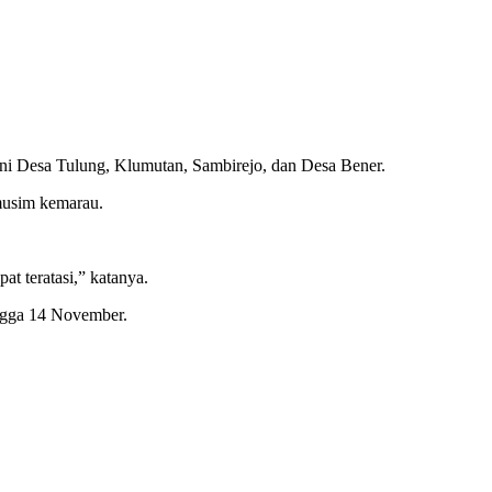
kni Desa Tulung, Klumutan, Sambirejo, dan Desa Bener.
 musim kemarau.
t teratasi,” katanya.
ingga 14 November.