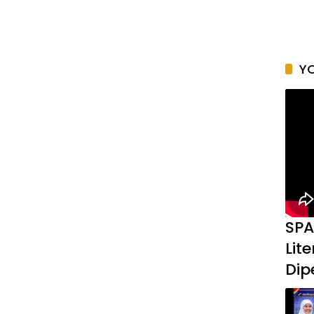
YO
SPA
Lit
Dip