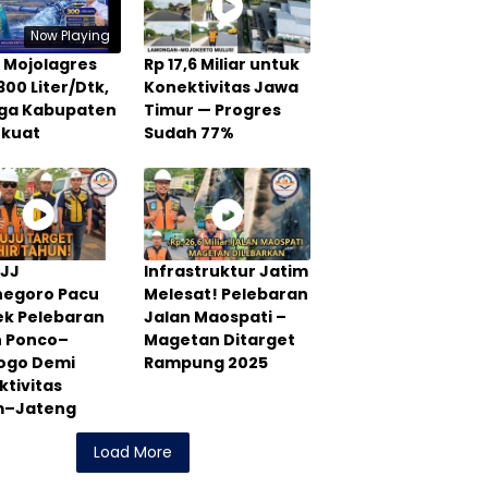
Now Playing
 Mojolagres
Rp 17,6 Miliar untuk
300 Liter/Dtk,
Konektivitas Jawa
Tiga Kabupaten
Timur — Progres
rkuat
Sudah 77%
PJJ
Infrastruktur Jatim
negoro Pacu
Melesat! Pelebaran
ek Pelebaran
Jalan Maospati –
n Ponco–
Magetan Ditarget
rogo Demi
Rampung 2025
tivitas
m–Jateng
Load More