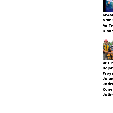
SPAM
Naik 
Air 
Dipe
UPT 
Bojo
Proy
Jala
Jati
Konek
Jati