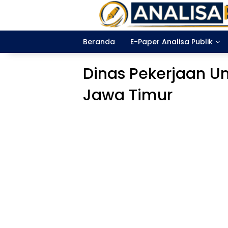
Langsung
ke
konten
Beranda
E-Paper Analisa Publik
Dinas Pekerjaan U
Jawa Timur