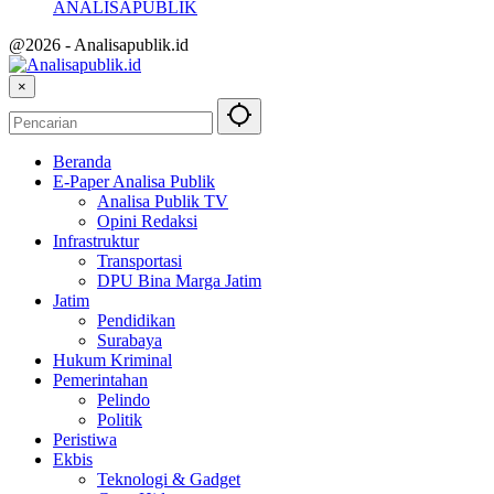
ANALISAPUBLIK
@2026 - Analisapublik.id
×
Beranda
E-Paper Analisa Publik
Analisa Publik TV
Opini Redaksi
Infrastruktur
Transportasi
DPU Bina Marga Jatim
Jatim
Pendidikan
Surabaya
Hukum Kriminal
Pemerintahan
Pelindo
Politik
Peristiwa
Ekbis
Teknologi & Gadget