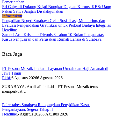
Pemerintahan
Eri Cahyadi Dukung Kejati Bongkar Dugaan Korupsi KBS: Uang
Pakan Satwa Jangan Disalahgunakan
Infrastruktur
Pengadilan Negeri Surabaya Gelar Sosialisasi, Monitoring, dan
Evaluasi Pengendalian Gratifikasi untuk Perkuat Budaya Integritas
Headline
Samuel Ardi Kristanto Divonis 3 Tahun 10 Bulan Penjara atas
Kasus Pengusiran dan Perusakan Rumah Lansia di Surabaya
Baca Juga
PT Pesona Mozaik Perkuat Layanan Umrah dan Haji Amanah di
Jawa Timur
Ekbis
6 Agustus 2026
6 Agustus 2026
SURABAYA, AnalisaPublik.id – PT Pesona Mozaik terus
memperkuat…
Polrestabes Surabaya Rampungkan Penyidikan Kasus
Penganiayaan, Segera Tahap II
Headline
5 Agustus 2026
5 Agustus 2026