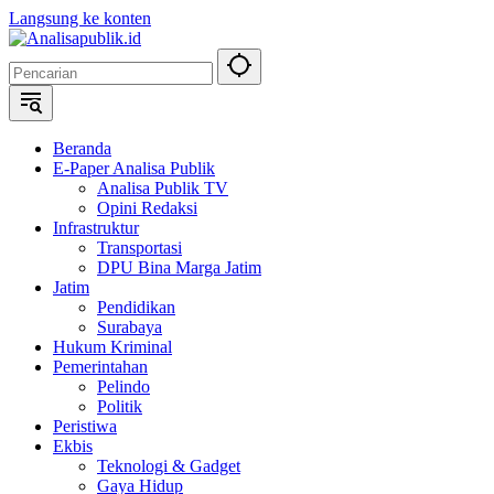
Langsung ke konten
Beranda
E-Paper Analisa Publik
Analisa Publik TV
Opini Redaksi
Infrastruktur
Transportasi
DPU Bina Marga Jatim
Jatim
Pendidikan
Surabaya
Hukum Kriminal
Pemerintahan
Pelindo
Politik
Peristiwa
Ekbis
Teknologi & Gadget
Gaya Hidup