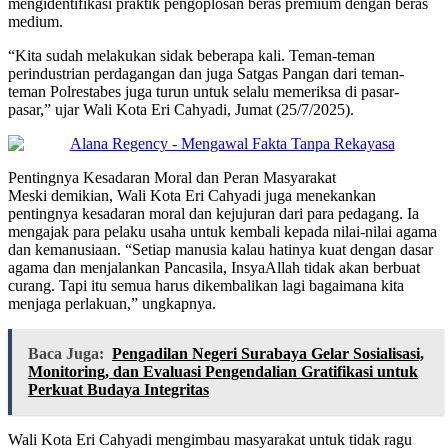
mengidentifikasi praktik pengoplosan beras premium dengan beras
medium.
“Kita sudah melakukan sidak beberapa kali. Teman-teman
perindustrian perdagangan dan juga Satgas Pangan dari teman-
teman Polrestabes juga turun untuk selalu memeriksa di pasar-
pasar,” ujar Wali Kota Eri Cahyadi, Jumat (25/7/2025).
Pentingnya Kesadaran Moral dan Peran Masyarakat
Meski demikian, Wali Kota Eri Cahyadi juga menekankan
pentingnya kesadaran moral dan kejujuran dari para pedagang. Ia
mengajak para pelaku usaha untuk kembali kepada nilai-nilai agama
dan kemanusiaan. “Setiap manusia kalau hatinya kuat dengan dasar
agama dan menjalankan Pancasila, InsyaAllah tidak akan berbuat
curang. Tapi itu semua harus dikembalikan lagi bagaimana kita
menjaga perlakuan,” ungkapnya.
Baca Juga:
Pengadilan Negeri Surabaya Gelar Sosialisasi,
Monitoring, dan Evaluasi Pengendalian Gratifikasi untuk
Perkuat Budaya Integritas
Wali Kota Eri Cahyadi mengimbau masyarakat untuk tidak ragu