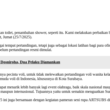
ikan toilet, penambahan shower, seperti itu. Kami melakukan perbaik
, Jumat (25/7/2025).
 tempat pertandingan, tetapi juga sebagai lokasi latihan bagi para ofisi
elum pertandingan resmi dimulai.
r Dosniroha, Dua Pelaku Diamankan
a pecinta voli, untuk tidak melewatkan pertandingan voli wanita kelas
 muda voli di Indonesia, khususnya di Kota Surabaya.
apat menarik lebih banyak lagi event olahraga, baik skala nasional m
l maupun internasional. Tujuannya yaitu untuk semakin menguatkan Su
ini juga bersamaan dengan kegiatan pameran seni rupa ARTSUBS di B