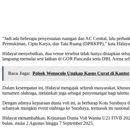
“Jadi ada beberapa penyesuaian ruangan dan AC Central, lalu perba
Permukiman, Cipta Karya, dan Tata Ruang (DPRKPP),” kata Hidayat
Hidayat menyebutkan, dua venue tersebut tidak hanya disiapkan sebagai
langsung memulai sesi latihan di GOR Pancasila serta DBL Arena seb
Baca Juga:
Polsek Wonocolo Ungkap Kasus Curat di Kanto
Dalam kesempatan ini, Hidayat mengajak seluruh masyarakat, khususny
turnamen olahraga, melainkan juga sebagai penyemangat bagi talenta
Dengan adanya kejuaraan dunia voli ini, ia berharap Kota Surabaya d
sebanyak mungkin event olahraga ke Surabaya, termasuk itu nasiona
Hidayat menambahkan, Kejuaraan Dunia Voli Wanita U21 FIVB 2025 
bulan, mulai 2 Agustus hingga 7 September 2025.