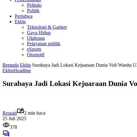
Pelindo
Politik
Peristiwa
Ekbis
Teknologi & Gadget
Gaya Hidup
Olahraga
Pelayanan publik
eSports
Otomotif
Beranda
Ekbis
Surabaya Jadi Lokasi Kejuaraan Dunia Voli Wanita 
Ekbis
Headline
Surabaya Jadi Lokasi Kejuaraan Dunia V
Respati
2 min baca
25 Juli 2025
378