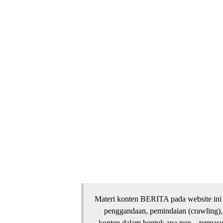
Materi konten BERITA pada website ini 
penggandaan, pemindaian (crawling),
konten dalam bentuk apa pun—termasuk 