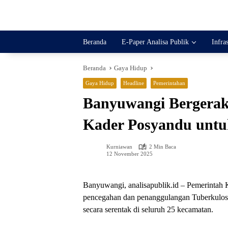
Langsung
ke
konten
Beranda
E-Paper Analisa Publik
Infra
Beranda
Gaya Hidup
Gaya Hidup
Headline
Pemerintahan
Banyuwangi Bergerak
Kader Posyandu untu
Kurniawan
2 Min Baca
12 November 2025
Banyuwangi, analisapublik.id – Pemerintah
pencegahan dan penanggulangan Tuberkulosi
secara serentak di seluruh 25 kecamatan.