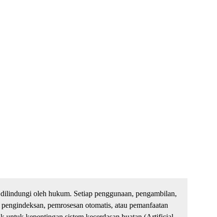
dilindungi oleh hukum. Setiap penggunaan, pengambilan,
 pengindeksan, pemrosesan otomatis, atau pemanfaatan
untuk kepentingan sistem kecerdasan buatan (Artificial