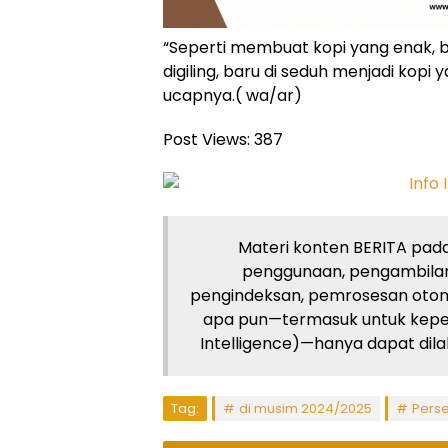
“Seperti membuat kopi yang enak, but
digiling, baru di seduh menjadi kopi
ucapnya.( wa/ar)
Post Views:
387
Materi konten BERITA pada 
penggunaan, pengambilan
pengindeksan, pemrosesan otom
apa pun—termasuk untuk kepent
Intelligence)—hanya dapat dilaku
Tag:
di musim 2024/2025
Pers