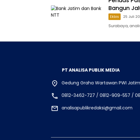
Perluas Pa
Bangun Jal
Ekbis
25 Juli 2
Surabaya, anali
PT ANALISA PUBLIK MEDIA
Gedung Graha Wartawan PWI Jatim, 
0812-3462-727 / 0812-909-557 / 0
analisapublikredaksi@gmail.com