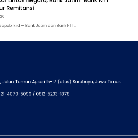
sar Lintas Negara, Bank Jatim-Bank NTT
ur Remitansi
026
sapublik.id — Bank Jatim dan Bank NTT…
Jalan Taman Apsari 15-17 (atas) Surabaya, Jawa Timur.
821-4079-5099 / 0812-5233-1878