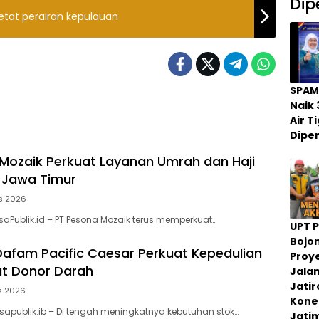
Dip
tat perairan kepulauan
SPAM
Naik 
Air 
Dipe
Mozaik Perkuat Layanan Umrah dan Haji
 Jawa Timur
s 2026
saPublik.id – PT Pesona Mozaik terus memperkuat…
UPT 
Bojo
Dafam Pacific Caesar Perkuat Kepedulian
Proy
at Donor Darah
Jala
Jati
s 2026
Konek
sapublik.ib – Di tengah meningkatnya kebutuhan stok…
Jati