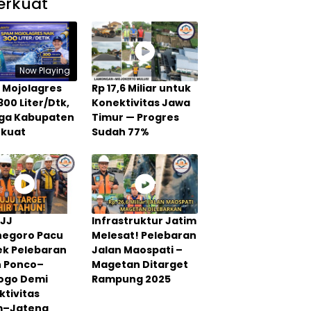
erkuat
Now Playing
 Mojolagres
Rp 17,6 Miliar untuk
300 Liter/Dtk,
Konektivitas Jawa
Tiga Kabupaten
Timur — Progres
rkuat
Sudah 77%
PJJ
Infrastruktur Jatim
negoro Pacu
Melesat! Pelebaran
ek Pelebaran
Jalan Maospati –
n Ponco–
Magetan Ditarget
rogo Demi
Rampung 2025
tivitas
m–Jateng