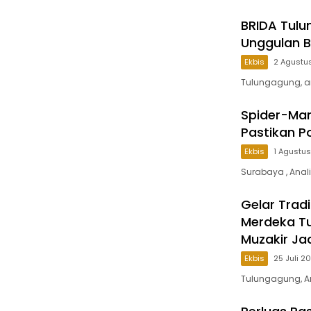
BRIDA Tulu
Unggulan B
Ekbis
2 Agustu
Tulungagung, an
Spider-Man
Pastikan P
Ekbis
1 Agustu
Surabaya , Anal
Gelar Tradi
Merdeka T
Muzakir Ja
Ekbis
25 Juli 2
Tulungagung, An