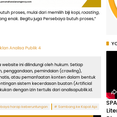
uh proses, mulai dari memilih biji kopi,
roasting
,
 yang enak. Begitu juga Persebaya butuh proses,”
YO
website ini dilindungi oleh hukum. Setiap
, penggandaan, pemindaian (crawling),
atis, atau pemanfaatan konten dalam bentuk
ingan sistem kecerdasan buatan (Artificial
kan dengan izin tertulis dari analisapublik.id.
SPA
ebaya harap keberuntungan
Sambang ke Kapal Api
Lit