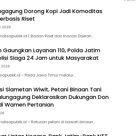
ngagung Dorong Kopi Jadi Komoditas
erbasis Riset
s 2026
alisapublik.id | Badan Riset dan Inovasi Daerah…
 Gaungkan Layanan 110, Polda Jatim
olisi Siaga 24 Jam untuk Masyarakat
s 2026
isapublik.id – Polda Jawa Timur melalui…
si Slametan Wiwit, Petani Binaan Tani
ulungagung Deklarasikan Dukungan Don
di Wamen Pertanian
026
alisapublik.id – Ratusan petani di bawah binaan…