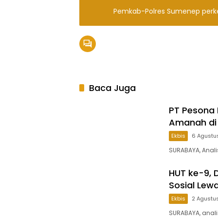
Pemkab-Polres Sumenep perke
Baca Juga
PT Pesona 
Amanah di
Ekbis
6 Agustu
SURABAYA, Anali
HUT ke-9, 
Sosial Lew
Ekbis
2 Agustu
SURABAYA, anali