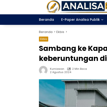
Langsung
ke
konten
Beranda
E-Paper Analisa Publik
Beranda
Ekbis
Ekbis
Sambang ke Kapal
keberuntungan di
Kurniawan
2 Min Baca
2 Agustus 2024