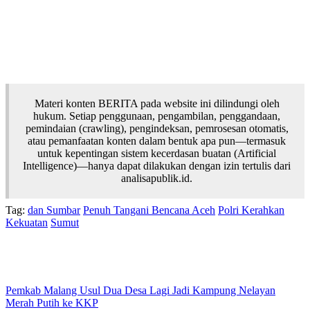
Materi konten BERITA pada website ini dilindungi oleh
hukum. Setiap penggunaan, pengambilan, penggandaan,
pemindaian (crawling), pengindeksan, pemrosesan otomatis,
atau pemanfaatan konten dalam bentuk apa pun—termasuk
untuk kepentingan sistem kecerdasan buatan (Artificial
Intelligence)—hanya dapat dilakukan dengan izin tertulis dari
analisapublik.id.
Tag:
dan Sumbar
Penuh Tangani Bencana Aceh
Polri Kerahkan
Kekuatan
Sumut
Pemkab Malang Usul Dua Desa Lagi Jadi Kampung Nelayan
Merah Putih ke KKP