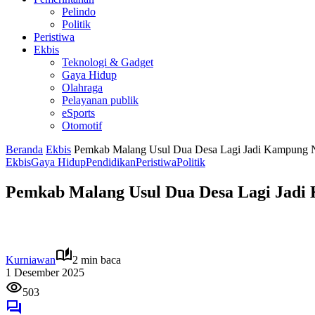
Pelindo
Politik
Peristiwa
Ekbis
Teknologi & Gadget
Gaya Hidup
Olahraga
Pelayanan publik
eSports
Otomotif
Beranda
Ekbis
Pemkab Malang Usul Dua Desa Lagi Jadi Kampung 
Ekbis
Gaya Hidup
Pendidikan
Peristiwa
Politik
Pemkab Malang Usul Dua Desa Lagi Jadi
Kurniawan
2 min baca
1 Desember 2025
503