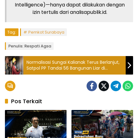
Intelligence)—hanya dapat dilakukan dengan
izin tertulis dari analisapublik.id.
Tag:
Pemkot Surabaya
Penulis: Respati Agsa
Normalisasi Sungai Kalianak Terus Berlanjut,
Satpol PP Tandai 56 Bangunan Liar di
Asemrowo
Pos Terkait