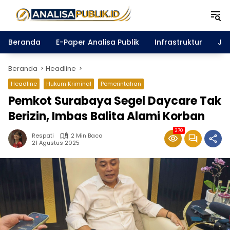
Langsung
ke
konten
Beranda
E-Paper Analisa Publik
Infrastruktur
Ja
Beranda
Headline
Headline
Hukum Kriminal
Pemerintahan
Pemkot Surabaya Segel Daycare Tak
Berizin, Imbas Balita Alami Korban
370
Respati
2 Min Baca
21 Agustus 2025