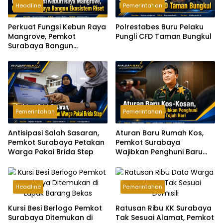
Headline
Pemerintahan
Perkuat Fungsi Kebun Raya
Polrestabes Buru Pelaku
Mangrove, Pemkot
Pungli CFD Taman Bungkul
Surabaya Bangun
Ekosistem Riset
Pemerintahan
Pemerintahan
Antisipasi Salah Sasaran,
Aturan Baru Rumah Kos,
Pemkot Surabaya Petakan
Pemkot Surabaya
Warga Pakai Brida Step
Wajibkan Penghuni Baru
Lapor Maksimal Tujuh Hari
Headline
Pemerintahan
Kursi Besi Berlogo Pemkot
Ratusan Ribu KK Surabaya
Surabaya Ditemukan di
Tak Sesuai Alamat, Pemkot