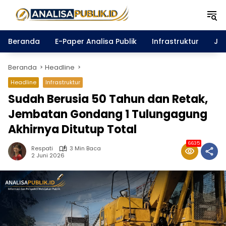
Langsung
ke
konten
Beranda
E-Paper Analisa Publik
Infrastruktur
Ja
Beranda
Headline
Headline
Infrastruktur
Sudah Berusia 50 Tahun dan Retak,
Jembatan Gondang 1 Tulungagung
Akhirnya Ditutup Total
6635
Respati
3 Min Baca
2 Juni 2026