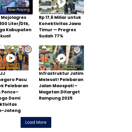
Now Playing
 Mojolagres
Rp 17,6 Miliar untuk
300 Liter/Dtk,
Konektivitas Jawa
Tiga Kabupaten
Timur — Progres
rkuat
Sudah 77%
PJJ
Infrastruktur Jatim
negoro Pacu
Melesat! Pelebaran
ek Pelebaran
Jalan Maospati –
n Ponco–
Magetan Ditarget
rogo Demi
Rampung 2025
tivitas
m–Jateng
Load More