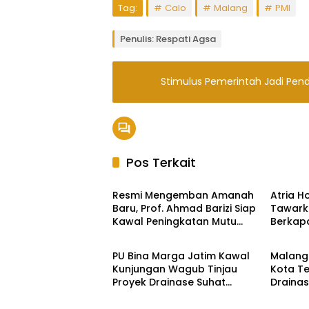
Tag:
Calo
Malang
PMI
Penulis: Respati Agsa
Stimulus Pemerintah Jadi Pen
Pos Terkait
Pendidikan
Gaya H
Resmi Mengemban Amanah
Atria H
Baru, Prof. Ahmad Barizi Siap
Tawark
Kawal Peningkatan Mutu
Berkapa
Headline
Headli
Pendidikan Kota Malang
untuk S
Perusa
PU Bina Marga Jatim Kawal
Malang 
Kunjungan Wagub Tinjau
Kota T
Proyek Drainase Suhat
Drainas
Malang
Geraka