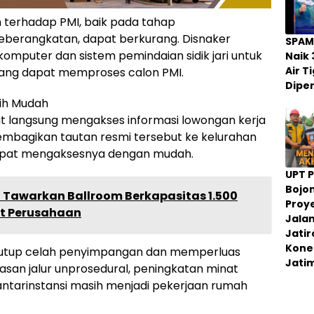
n terhadap PMI, baik pada tahap
erangkatan, dapat berkurang. Disnaker
SPAM
omputer dan sistem pemindaian sidik jari untuk
Naik 
Air 
ang dapat memproses calon PMI.
Dipe
bih Mudah
at langsung mengakses informasi lowongan kerja
embagikan tautan resmi tersebut ke kelurahan
 dapat mengaksesnya dengan mudah.
UPT 
Bojo
g Tawarkan Ballroom Berkapasitas 1.500
Proy
nt Perusahaan
Jala
Jati
Konek
nutup celah penyimpangan dan memperluas
Jati
san jalur unprosedural, peningkatan minat
antarinstansi masih menjadi pekerjaan rumah