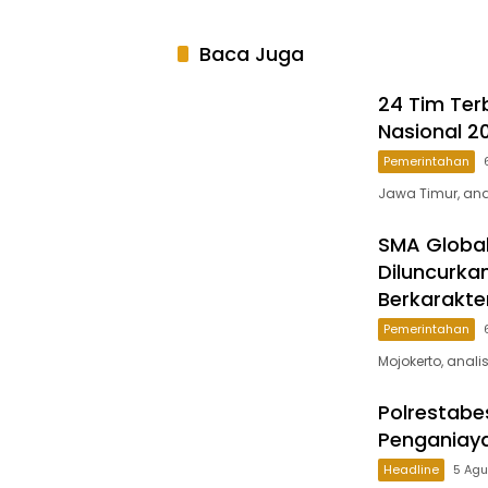
Baca Juga
24 Tim Ter
Nasional 2
Pemerintahan
Jawa Timur, anal
SMA Global
Diluncurka
Berkarakte
Pemerintahan
Mojokerto, anali
Polrestab
Penganiaya
Headline
5 Ag