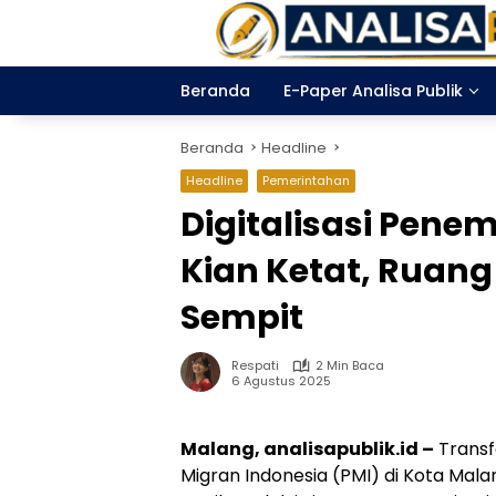
Langsung
ke
konten
Beranda
E-Paper Analisa Publik
Beranda
Headline
Headline
Pemerintahan
Digitalisasi Pene
Kian Ketat, Ruang
Sempit
Respati
2 Min Baca
6 Agustus 2025
Malang, analisapublik.id –
Transf
Migran Indonesia (PMI) di Kota Mal