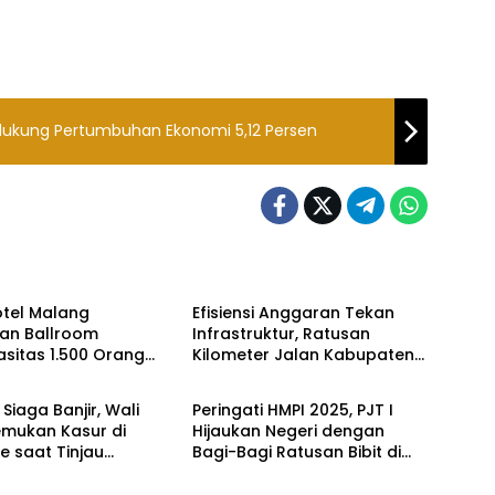
dukung Pertumbuhan Ekonomi 5,12 Persen
idup
Headline
otel Malang
Efisiensi Anggaran Tekan
an Ballroom
Infrastruktur, Ratusan
sitas 1.500 Orang
Kilometer Jalan Kabupaten
ne
Headline
eminar dan Event
Malang Tak Tertangani
haan
Siaga Banjir, Wali
Peringati HMPI 2025, PJT I
emukan Kasur di
Hijaukan Negeri dengan
e saat Tinjau
Bagi-Bagi Ratusan Bibit di
n Angkat Sampah
CFD Ijen Malang