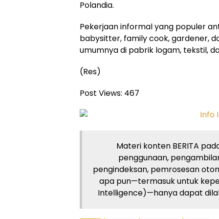
Polandia.
Pekerjaan informal yang populer ant
babysitter, family cook, gardener, 
umumnya di pabrik logam, tekstil, da
(Res)
Post Views:
467
Materi konten BERITA pada 
penggunaan, pengambilan
pengindeksan, pemrosesan otom
apa pun—termasuk untuk kepent
Intelligence)—hanya dapat dilaku