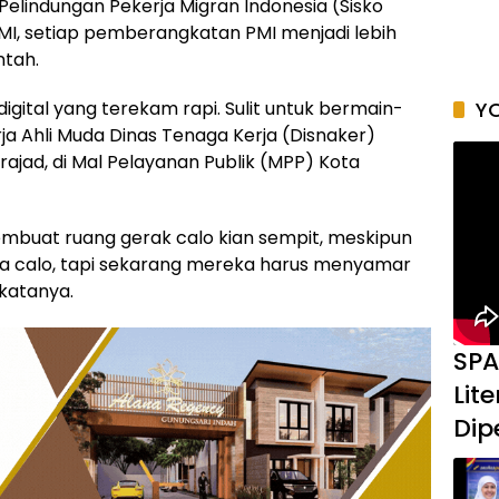
 Pelindungan Pekerja Migran Indonesia (Sisko
MI, setiap pemberangkatan PMI menjadi lebih
ntah.
gital yang terekam rapi. Sulit untuk bermain-
YO
rja Ahli Muda Dinas Tenaga Kerja (Disnaker)
ajad, di Mal Pelayanan Publik (MPP) Kota
embuat ruang gerak calo kian sempit, meskipun
da calo, tapi sekarang mereka harus menyamar
 katanya.
SPA
Lit
Dip