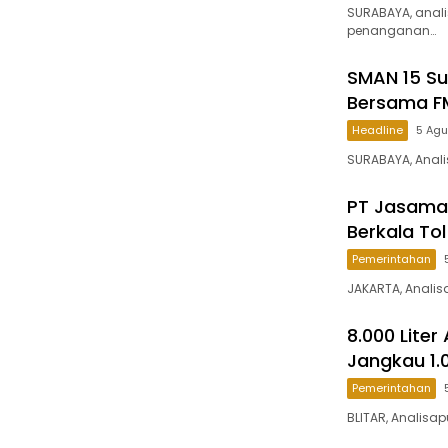
SURABAYA, anal
penanganan…
SMAN 15 Su
Bersama F
Headline
5 Ag
SURABAYA, Anali
PT Jasamar
Berkala To
Pemerintahan
JAKARTA, Analis
8.000 Liter
Jangkau 1.
Pemerintahan
BLITAR, Analisap