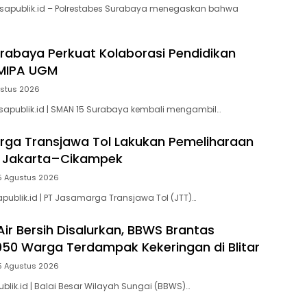
isapublik.id – Polrestabes Surabaya menegaskan bahwa
rabaya Perkuat Kolaborasi Pendidikan
MIPA UGM
ustus 2026
sapublik.id | SMAN 15 Surabaya kembali mengambil…
ga Transjawa Tol Lakukan Pemeliharaan
l Jakarta–Cikampek
5 Agustus 2026
apublik.id | PT Jasamarga Transjawa Tol (JTT)…
 Air Bersih Disalurkan, BBWS Brantas
050 Warga Terdampak Kekeringan di Blitar
5 Agustus 2026
ublik.id | Balai Besar Wilayah Sungai (BBWS)…