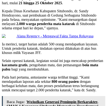
hari, mulai
21 hingga 25 Oktober 2025
.
Kepala Dinas Kesehatan Kabupaten Situbondo, dr. Sandy
Hendrayono, saat pembukaan di Gedung Serbaguna Situbondo
pada Selasa, menyatakan optimisme. “Kami menargetkan dapat
melayani
2.000 warga penderita mata katarak
di Situbondo
selama empat hari ke depan,” ujarnya.
Ia merinci, target harian adalah 500 orang mendapatkan layanan.
Untuk penderita katarak, tindakan operasi dilakukan di atas bus
khusus milik Yayasan JFF.
Selain operasi katarak, kegiatan sosial ini juga mencakup pemberian
kacamata gratis
, pengobatan mata, dan pemasangan
bola mata
palsu
bagi yang membutuhkan.
Pada hari pertama, antusiasme warga terlihat tinggi. “Kami
mendapatkan laporan ada sekitar
800 orang pasien
dengan
berbagai keluhan mata, dan proses pendaftaran terus berlangsung
untuk mencapai target 2.000 penderita katarak,” kata dr. Sandy.
Baca Juga:
Wujudkan Generasi Pemimpin Berkarakter,