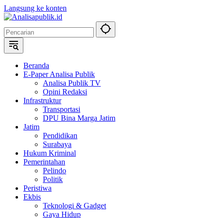
Langsung ke konten
Beranda
E-Paper Analisa Publik
Analisa Publik TV
Opini Redaksi
Infrastruktur
Transportasi
DPU Bina Marga Jatim
Jatim
Pendidikan
Surabaya
Hukum Kriminal
Pemerintahan
Pelindo
Politik
Peristiwa
Ekbis
Teknologi & Gadget
Gaya Hidup