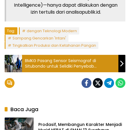
Intelligence)—hanya dapat dilakukan dengan
izin tertulis dari analisapublik.id.
Tag:
dengan Teknologi Modern
Sampang Gencarkan 'Intani'
Tingkatkan Produksi dan Ketahanan Pangan
BMKG Pasang Sensor Seismograf di
Situbondo untuk Selidiki Penyebab
Kerusakan Rumah Pascagempa
Baca Juga
Prodasif, Membangun Karakter Menjadi