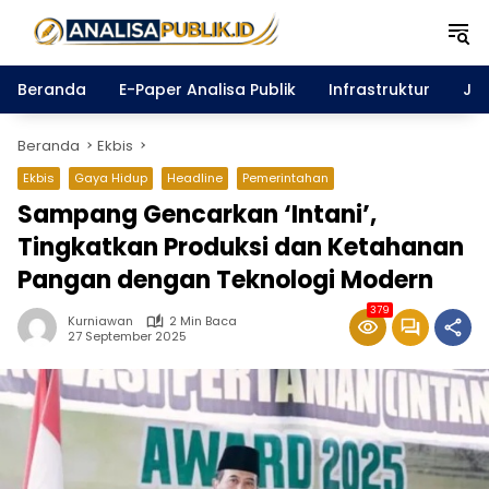
Langsung
ke
konten
Beranda
E-Paper Analisa Publik
Infrastruktur
Ja
Beranda
Ekbis
Ekbis
Gaya Hidup
Headline
Pemerintahan
Sampang Gencarkan ‘Intani’,
Tingkatkan Produksi dan Ketahanan
Pangan dengan Teknologi Modern
379
Kurniawan
2 Min Baca
27 September 2025