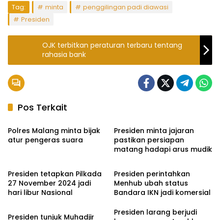
Tag:
minta
penggilingan padi diawasi
Presiden
OJK terbitkan peraturan terbaru tentang
rahasia bank
Pos Terkait
Ekbis
Ekbis
Polres Malang minta bijak
Presiden minta jajaran
atur pengeras suara
pastikan persiapan
matang hadapi arus mudik
Headline
Ekbis
Presiden tetapkan Pilkada
Presiden perintahkan
27 November 2024 jadi
Menhub ubah status
hari libur Nasional
Bandara IKN jadi komersial
Headline
Presiden larang berjudi
Presiden tunjuk Muhadjir