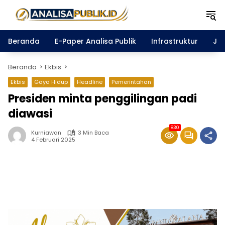
Langsung
ke
konten
Beranda
E-Paper Analisa Publik
Infrastruktur
Ja
Beranda
Ekbis
Ekbis
Gaya Hidup
Headline
Pemerintahan
Presiden minta penggilingan padi
diawasi
830
Kurniawan
3 Min Baca
4 Februari 2025