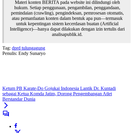
Materi konten BERITA pada website ini dilindungi oleh
hukum. Setiap penggunaan, pengambilan, penggandaan,
pemindaian (crawling), pengindeksan, pemrosesan otomatis,
atau pemanfaatan konten dalam bentuk apa pun—termasuk
untuk kepentingan sistem kecerdasan buatan (Artificial
Intelligence)—hanya dapat dilakukan dengan izin tertulis dari
analisapublik.id.
Tag:
dprd tulungagung
Penulis: Endy Sunaryo
Ketum PB Karate-Do Gojukai Indonesia Lantik Dr. Kuntadi
sebagai Ketua Komda Jatim, Dorong Pengembangan Atlet
Berstandar Dunia