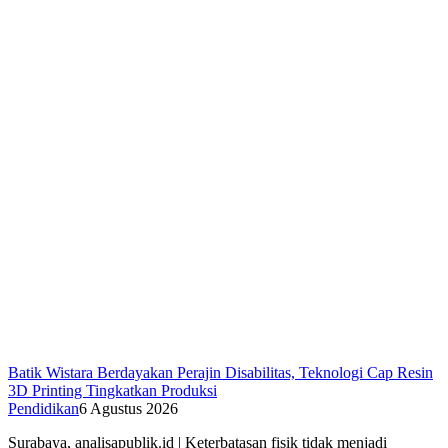
Batik Wistara Berdayakan Perajin Disabilitas, Teknologi Cap Resin
3D Printing Tingkatkan Produksi
Pendidikan
6 Agustus 2026
Surabaya, analisapublik.id | Keterbatasan fisik tidak menjadi