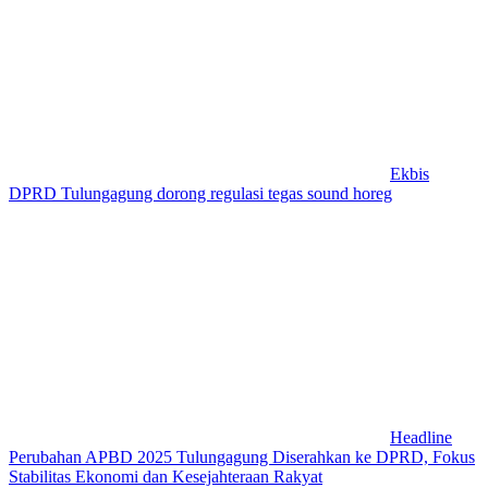
Ekbis
DPRD Tulungagung dorong regulasi tegas sound horeg
Headline
Perubahan APBD 2025 Tulungagung Diserahkan ke DPRD, Fokus
Stabilitas Ekonomi dan Kesejahteraan Rakyat