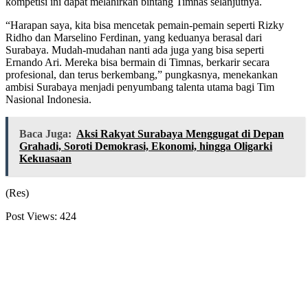
kompetisi ini dapat melahirkan bintang Timnas selanjutnya.
“Harapan saya, kita bisa mencetak pemain-pemain seperti Rizky
Ridho dan Marselino Ferdinan, yang keduanya berasal dari
Surabaya. Mudah-mudahan nanti ada juga yang bisa seperti
Ernando Ari. Mereka bisa bermain di Timnas, berkarir secara
profesional, dan terus berkembang,” pungkasnya, menekankan
ambisi Surabaya menjadi penyumbang talenta utama bagi Tim
Nasional Indonesia.
Baca Juga:
Aksi Rakyat Surabaya Menggugat di Depan
Grahadi, Soroti Demokrasi, Ekonomi, hingga Oligarki
Kekuasaan
(Res)
Post Views:
424