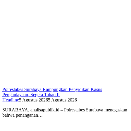
Polrestabes Surabaya Rampungkan Penyidikan Kasus
Penganiayaan, Segera Tahap II
Headline
5 Agustus 2026
5 Agustus 2026
SURABAYA, analisapublik.id – Polrestabes Surabaya menegaskan
bahwa penanganan…