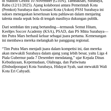
di Stadion Gelora 10 November (G10N), Tambaksari, Surabaya,
Rabu (12/11/2025). Ajang kolaborasi antara Pemerintah Kota
(Pemkot) Surabaya dan Asosiasi Kota (Askot) PSSI Surabaya ini
sukses menegaskan keseriusan kota pahlawan dalam menjaring
talenta muda sepak bola di tengah masifnya dukungan publik.
Dari sembilan tim yang bertanding—termasuk Semut Hitam,
Keeltjes Soccer Academy (KSA), PSAD, dan PS Mitra Surabaya—
tim Putra Mars berhasil keluar sebagai juara pertama. Kemenangan
ini membawa mereka melangkah ke panggung regional.
“Tim Putra Mars menjadi juara dalam kompetisi ini, dan mereka
akan mewakili Surabaya dalam ajang yang lebih besar, yaitu Liga 4
Piala Gubernur pada 7 Desember mendatang,” ujar Kepala Dinas
Kebudayaan, Kepemudaan, Olahraga, dan Pariwisata
(Disbudporapar) Kota Surabaya, Hidayat Syah, saat mewakili Wali
Kota Eri Cahyadi.