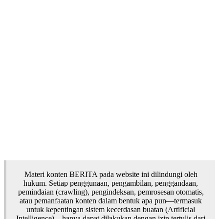
Materi konten BERITA pada website ini dilindungi oleh
hukum. Setiap penggunaan, pengambilan, penggandaan,
pemindaian (crawling), pengindeksan, pemrosesan otomatis,
atau pemanfaatan konten dalam bentuk apa pun—termasuk
untuk kepentingan sistem kecerdasan buatan (Artificial
Intelligence)—hanya dapat dilakukan dengan izin tertulis dari