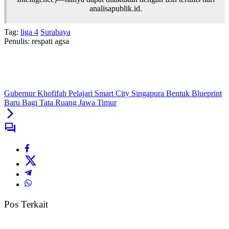
analisapublik.id.
Tag:
liga 4
Surabaya
Penulis: respati agsa
Gubernur Khofifah Pelajari Smart City Singapura Bentuk Blueprint
Baru Bagi Tata Ruang Jawa Timur
Pos Terkait