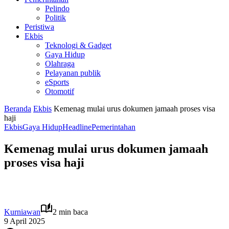
Pelindo
Politik
Peristiwa
Ekbis
Teknologi & Gadget
Gaya Hidup
Olahraga
Pelayanan publik
eSports
Otomotif
Beranda
Ekbis
Kemenag mulai urus dokumen jamaah proses visa
haji
Ekbis
Gaya Hidup
Headline
Pemerintahan
Kemenag mulai urus dokumen jamaah
proses visa haji
Kurniawan
2 min baca
9 April 2025