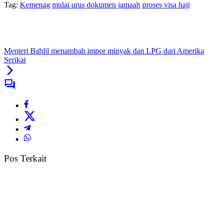
Tag:
Kemenag
mulai urus dokumen jamaah
proses visa haji
Menteri Bahlil menambah impor minyak dan LPG dari Amerika
Serikat
Pos Terkait