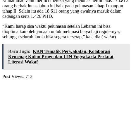
Muhammad Zain merinci mereka yang melunasi terdiri atas 175.812
orang berhak lunas tahun ini baik pada pelunasan tahap I maupun
tahap II. Selain itu ada 18.611 orang yang awalnya masuk dalam
cadangan serta 1.426 PHD.
“Kami harap sisa waktu pelunasan setelah Lebaran ini bisa
dioptimalkan oleh jamaah untuk melunasi biaya haji regulernya,
sehingga seluruh kuota bisa segera terserap,” kata dia.( wa/ar)
Baca Juga:
KKN Tematik Perwakafan, Kolaborasi
Kemenag Kulon Progo dan UIN Yogyakarta Perkuat
Literasi Wakaf
Post Views:
712