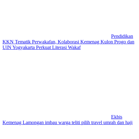
Pendidikan
KKN Tematik Perwakafan, Kolaborasi Kemenag Kulon Progo dan
UIN Yogyakarta Perkuat Literasi Wakaf
Ekbis
Kemenag Lamongan imbau warga teliti pilih travel umrah dan haji