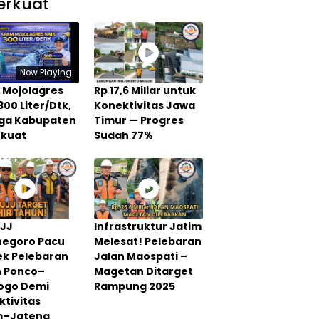
erkuat
Now Playing
 Mojolagres
Rp 17,6 Miliar untuk
300 Liter/Dtk,
Konektivitas Jawa
Tiga Kabupaten
Timur — Progres
rkuat
Sudah 77%
PJJ
Infrastruktur Jatim
negoro Pacu
Melesat! Pelebaran
ek Pelebaran
Jalan Maospati –
n Ponco–
Magetan Ditarget
rogo Demi
Rampung 2025
tivitas
m–Jateng