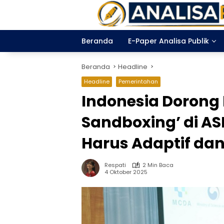
Langsung
ke
konten
Beranda
E-Paper Analisa Publik
Beranda
Headline
Headline
Pemerintahan
Indonesia Dorong
Sandboxing’ di ASE
Harus Adaptif dan
Respati
2 Min Baca
4 Oktober 2025