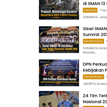
di SMAN 13
Headline
7 Agu
SURABAYA , anal
Siswi SMAN
Summit 20
Pemerintahan
SURABAYA, Anali
Widodo,…
DPN Perkua
Kebijakan P
Pemerintahan
JAKARTA, Analis
24 Tim Ter
Nasional 2