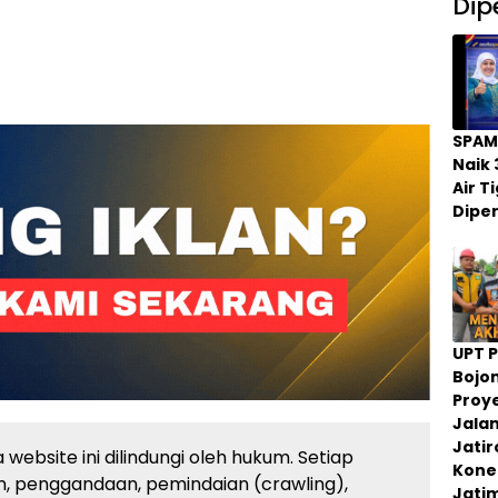
Dip
SPAM
Naik 
Air 
Dipe
UPT 
Bojo
Proy
Jala
Jati
website ini dilindungi oleh hukum. Setiap
Konek
, penggandaan, pemindaian (crawling),
Jati