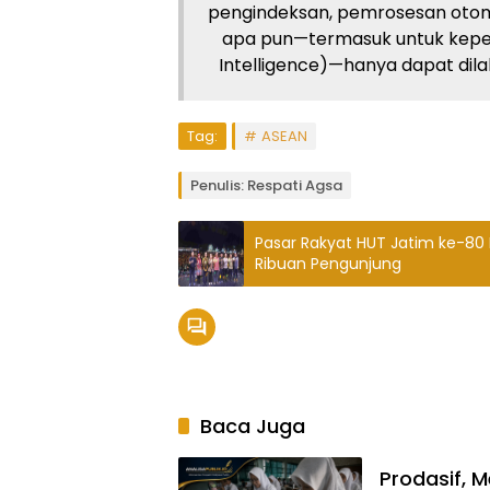
pengindeksan, pemrosesan otom
apa pun—termasuk untuk kepent
Intelligence)—hanya dapat dilaku
Tag:
ASEAN
Penulis: Respati Agsa
Pasar Rakyat HUT Jatim ke-80
Ribuan Pengunjung
Baca Juga
Prodasif, 