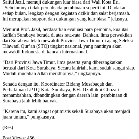
Saiful Jazil, memuji dukungan luar biasa dari Wali Kota Eri.
“Sebelumnya tidak pernah ada pembinaan seperti ini. Diadakan
setiap bulan, lengkap dengan kegiatan dzikir dan salat berjamaah.
Ini merupakan support dan dukungan yang luar biasa,” jelasnya.
Menurut Prof. Jazil, berdasarkan evaluasi para pembina, kualitas
kafilah Surabaya berada di atas rata-rata. Bahkan, lima perwakilan
dari Surabaya telah mewakili Provinsi Jawa Timur di ajang Seleksi
Tilawatil Qur’an (STQ) tingkat nasional, yang nantinya akan
mewakili Indonesia di kancah internasional.
“Dari Provinsi Jawa Timur, lima peserta yang diberangkatkan
berasal dari Kota Surabaya. Secara lahiriah, kami sudah sangat siap.
Mudah-mudahan Allah meridhoinya,” ungkapnya.
Senada dengan itu, Koordinator Bidang Musabaqah dan
Perhakiman LPTQ Kota Surabaya, KH. Dzulhilmi Ghozali
menambahkan, dibandingkan dengan daerah lain, pembinaan di
Surabaya jauh lebih banyak.
“Karena itu, kami sangat optimistis sekali Surabaya akan menjadi
juara umum,” pungkasnya.
(Res)
Post Views:
456