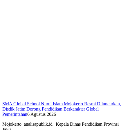
SMA Global School Nurul Islam Mojokerto Resmi Diluncurkan,
Disdik Jatim Dorong Pendidikan Berkarakter Global
Pemerintahan
6 Agustus 2026
Mojokerto, analisapublik.id | Kepala Dinas Pendidikan Provinsi
Jawa…