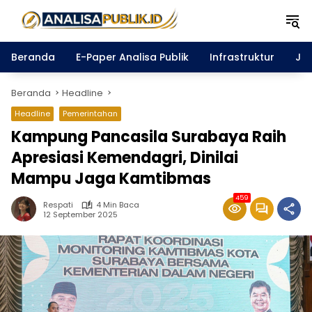
Langsung
ke
konten
Beranda
E-Paper Analisa Publik
Infrastruktur
Ja
Beranda
Headline
Headline
Pemerintahan
Kampung Pancasila Surabaya Raih
Apresiasi Kemendagri, Dinilai
Mampu Jaga Kamtibmas
459
Respati
4 Min Baca
12 September 2025