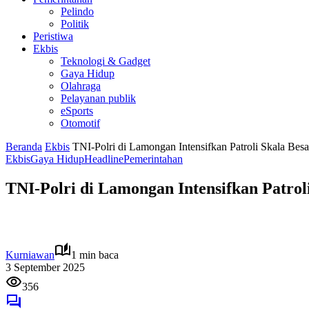
Pelindo
Politik
Peristiwa
Ekbis
Teknologi & Gadget
Gaya Hidup
Olahraga
Pelayanan publik
eSports
Otomotif
Beranda
Ekbis
TNI-Polri di Lamongan Intensifkan Patroli Skala Bes
Ekbis
Gaya Hidup
Headline
Pemerintahan
TNI-Polri di Lamongan Intensifkan Patrol
Kurniawan
1 min baca
3 September 2025
356