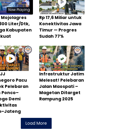
Now Playing
 Mojolagres
Rp 17,6 Miliar untuk
300 Liter/Dtk,
Konektivitas Jawa
Tiga Kabupaten
Timur — Progres
rkuat
Sudah 77%
PJJ
Infrastruktur Jatim
negoro Pacu
Melesat! Pelebaran
ek Pelebaran
Jalan Maospati –
n Ponco–
Magetan Ditarget
rogo Demi
Rampung 2025
tivitas
m–Jateng
Load More