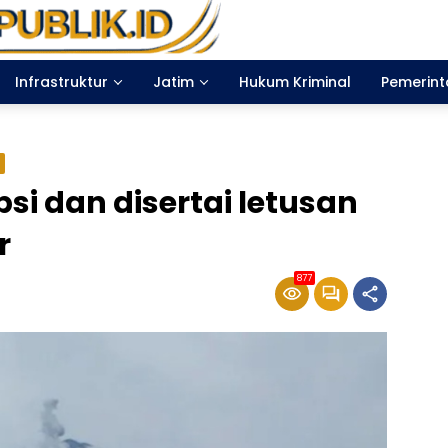
Infrastruktur
Jatim
Hukum Kriminal
Pemerin
si dan disertai letusan
r
877