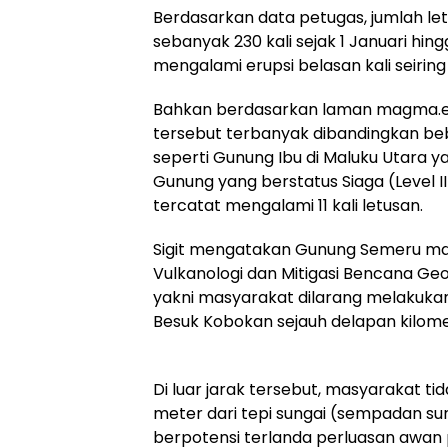
Berdasarkan data petugas, jumlah l
sebanyak 230 kali sejak 1 Januari hing
mengalami erupsi belasan kali seirin
Bahkan berdasarkan laman magma.es
tersebut terbanyak dibandingkan beb
seperti Gunung Ibu di Maluku Utara y
Gunung yang berstatus Siaga (Level II
tercatat mengalami 11 kali letusan.
Sigit mengatakan Gunung Semeru mas
Vulkanologi dan Mitigasi Bencana G
yakni masyarakat dilarang melakukan 
Besuk Kobokan sejauh delapan kilomet
Di luar jarak tersebut, masyarakat ti
meter dari tepi sungai (sempadan su
berpotensi terlanda perluasan awan p