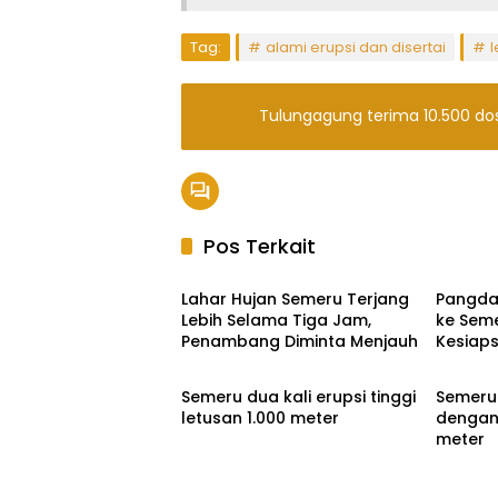
Tag:
alami erupsi dan disertai
l
Tulungagung terima 10.500 dos
Pos Terkait
Headline
Headli
Lahar Hujan Semeru Terjang
Pangda
Lebih Selama Tiga Jam,
ke Seme
Penambang Diminta Menjauh
Kesiaps
Ekbis
Pemeri
Penang
Semeru dua kali erupsi tinggi
Semeru 
letusan 1.000 meter
dengan 
meter