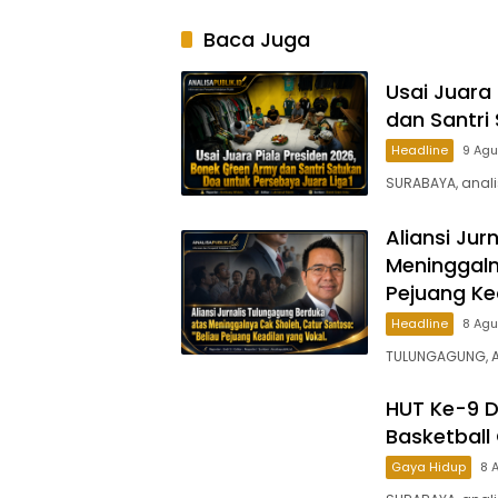
Baca Juga
Usai Juara
dan Santri
Headline
9 Ag
SURABAYA, analis
Aliansi Ju
Meninggaln
Pejuang Ke
Headline
8 Ag
​TULUNGAGUNG, A
HUT Ke-9 D
Basketball 
Gaya Hidup
8 