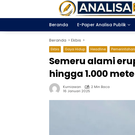
Langsung
ke
konten
Beranda
E-Paper Analisa Publik
Beranda
Ekbis
Ekbis
Gaya Hidup
Headline
Pemerintahan
Semeru alami erup
hingga 1.000 mete
Kurniawan
2 Min Baca
16 Januari 2025