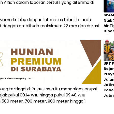
Alfian dalam laporan tertulis yang diterima di
SPAM
arna kelabu dengan intensitas tebal ke arah
Naik 
graf dengan amplitudo maksimum 22 mm dan durasi
Air 
Dipe
UPT 
Bojo
Proy
Jala
Jati
g tertinggi di Pulau Jawa itu mengalami erupsi
Konek
jak pukul 00.14 WIB hingga pukul 09.40 WIB
Jati
ai 500 meter, 700 meter, 900 meter hingga 1