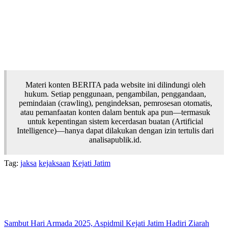
Materi konten BERITA pada website ini dilindungi oleh
hukum. Setiap penggunaan, pengambilan, penggandaan,
pemindaian (crawling), pengindeksan, pemrosesan otomatis,
atau pemanfaatan konten dalam bentuk apa pun—termasuk
untuk kepentingan sistem kecerdasan buatan (Artificial
Intelligence)—hanya dapat dilakukan dengan izin tertulis dari
analisapublik.id.
Tag:
jaksa
kejaksaan
Kejati Jatim
Sambut Hari Armada 2025, Aspidmil Kejati Jatim Hadiri Ziarah