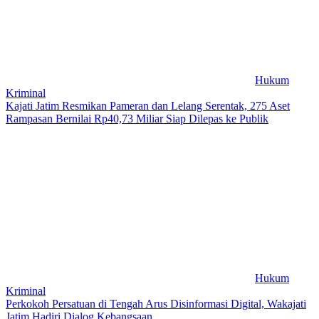
Hukum
Kriminal
Kajati Jatim Resmikan Pameran dan Lelang Serentak, 275 Aset
Rampasan Bernilai Rp40,73 Miliar Siap Dilepas ke Publik
Hukum
Kriminal
Perkokoh Persatuan di Tengah Arus Disinformasi Digital, Wakajati
Jatim Hadiri Dialog Kebangsaan