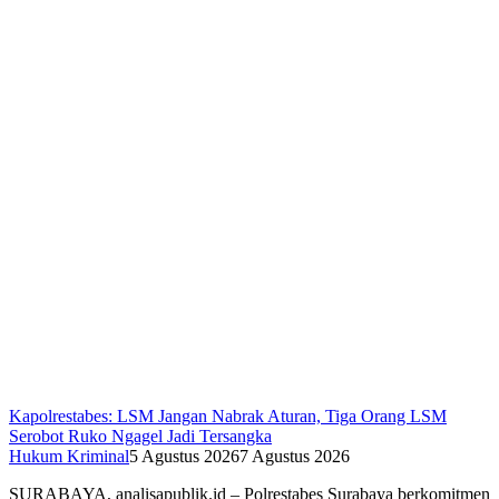
Kapolrestabes: LSM Jangan Nabrak Aturan, Tiga Orang LSM
Serobot Ruko Ngagel Jadi Tersangka
Hukum Kriminal
5 Agustus 2026
7 Agustus 2026
SURABAYA, analisapublik.id – Polrestabes Surabaya berkomitmen