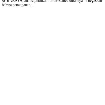
SURABAYA, analisapublik.id – Polrestabes Surabaya menegaskan
bahwa penanganan…