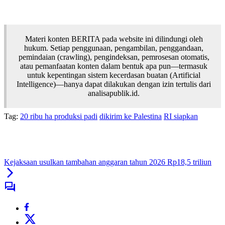
Materi konten BERITA pada website ini dilindungi oleh
hukum. Setiap penggunaan, pengambilan, penggandaan,
pemindaian (crawling), pengindeksan, pemrosesan otomatis,
atau pemanfaatan konten dalam bentuk apa pun—termasuk
untuk kepentingan sistem kecerdasan buatan (Artificial
Intelligence)—hanya dapat dilakukan dengan izin tertulis dari
analisapublik.id.
Tag:
20 ribu ha produksi padi
dikirim ke Palestina
RI siapkan
Kejaksaan usulkan tambahan anggaran tahun 2026 Rp18,5 triliun