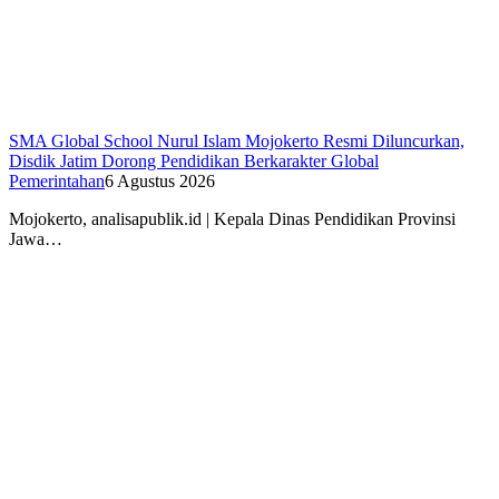
SMA Global School Nurul Islam Mojokerto Resmi Diluncurkan,
Disdik Jatim Dorong Pendidikan Berkarakter Global
Pemerintahan
6 Agustus 2026
Mojokerto, analisapublik.id | Kepala Dinas Pendidikan Provinsi
Jawa…