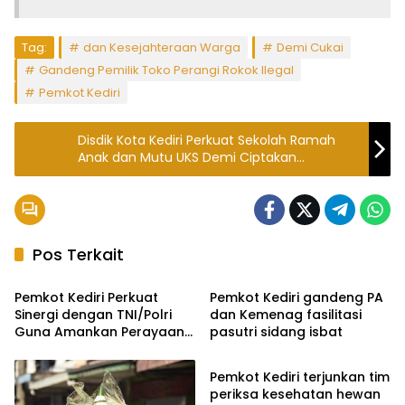
Tag:
dan Kesejahteraan Warga
Demi Cukai
Gandeng Pemilik Toko Perangi Rokok Ilegal
Pemkot Kediri
Disdik Kota Kediri Perkuat Sekolah Ramah
Anak dan Mutu UKS Demi Ciptakan
Lingkungan Belajar yang Sehat
Pos Terkait
Ekbis
Ekbis
Pemkot Kediri Perkuat
Pemkot Kediri gandeng PA
Sinergi dengan TNI/Polri
dan Kemenag fasilitasi
Guna Amankan Perayaan
pasutri sidang isbat
Ekbis
Nataru 2025/2026
Pemkot Kediri terjunkan tim
periksa kesehatan hewan