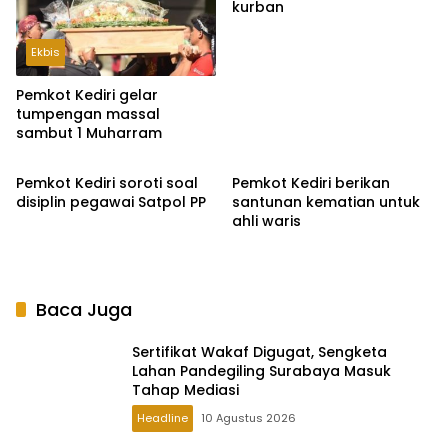
kurban
Ekbis
Pemkot Kediri gelar
tumpengan massal
sambut 1 Muharram
Ekbis
Gaya Hidup
Pemkot Kediri soroti soal
Pemkot Kediri berikan
disiplin pegawai Satpol PP
santunan kematian untuk
ahli waris
Baca Juga
Sertifikat Wakaf Digugat, Sengketa
Lahan Pandegiling Surabaya Masuk
Tahap Mediasi
Headline
10 Agustus 2026