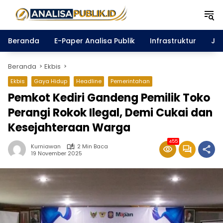
Langsung
ke
konten
Beranda
E-Paper Analisa Publik
Infrastruktur
Ja
Beranda
Ekbis
Ekbis
Gaya Hidup
Headline
Pemerintahan
Pemkot Kediri Gandeng Pemilik Toko
Perangi Rokok Ilegal, Demi Cukai dan
Kesejahteraan Warga
455
Kurniawan
2 Min Baca
19 November 2025