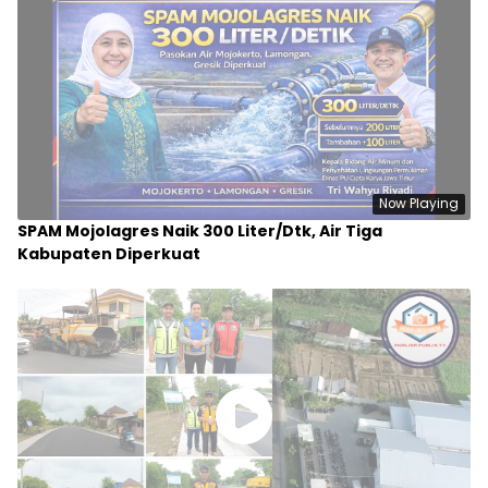
Rp 17,6 Miliar untuk Konektivitas Jawa Timur —
Progres Sudah 77%
UPT PJJ Bojonegoro Pacu Proyek Pelebaran Jalan
Ponco–Jatirogo Demi Konektivitas Jatim–Jateng