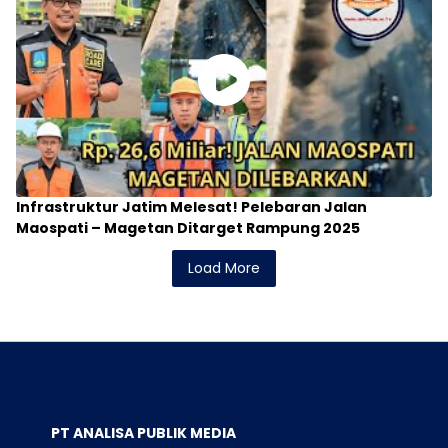
PT ANALISA PUBLIK MEDIA
Gedung Graha Wartawan PWI Jatim, Jalan Taman
Apsari 15-17 Surabaya, Jawa Timur.
0812-3462-727 / 0812-909-557 / 0821-4079-5099 /
0812-5233-1878
analisapublikredaksi@gmail.com
Beranda
Redaksi
Pedoman Media Siber
Pedoman Media Ai
Indeks Berita
INFO DAFTAR HARGA PASANG IKLAN DI ANALISAPUBLIK
@2026 - Analisapublik.id