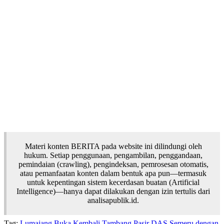
Materi konten BERITA pada website ini dilindungi oleh
hukum. Setiap penggunaan, pengambilan, penggandaan,
pemindaian (crawling), pengindeksan, pemrosesan otomatis,
atau pemanfaatan konten dalam bentuk apa pun—termasuk
untuk kepentingan sistem kecerdasan buatan (Artificial
Intelligence)—hanya dapat dilakukan dengan izin tertulis dari
analisapublik.id.
Tag:
Lumajang Buka Kembali Tambang Pasir DAS Semeru dengan