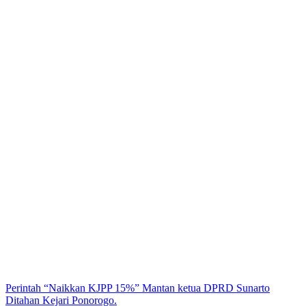
Perintah “Naikkan KJPP 15%” Mantan ketua DPRD Sunarto
Ditahan Kejari Ponorogo.