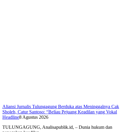
Aliansi Jurnalis Tulungagung Berduka atas Meninggalnya Cak
Sholeh, Catur Santoso: “Beliau Pejuang Keadilan yang Vokal
Headline
8 Agustus 2026
​TULUNGAGUNG, Analisapublik.id, – Dunia hukum dan