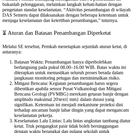
bukanlah pelonggaran, melainkan langkah kehati-hatian dengan
pengetatan standar keselamatan. “Aktivitas penambangan di wilayah
DAS Semeru dapat dilaksanakan dengan beberapa ketentuan untuk
menjaga keselamatan dan ketertiban penambangan,” tuturnya.
​⏳ Aturan dan Batasan Penambangan Diperketat
​Melalui SE tersebut, Pemkab menetapkan sejumlah aturan ketat, di
antaranya:
​Batasan Waktu: Penambangan hanya diperbolehkan
berlangsung pada pukul 08.00–16.00 WIB. Batas waktu ini
diterapkan untuk memastikan seluruh proses berada dalam
jangkauan monitoring petugas dan meminimalkan risiko.
​Mitigasi Bencana: Kegiatan penambangan harus segera
dihentikan apabila sensor Pusat Vulkanologi dan Mitigasi
Bencana Geologi (PVMBG) merekam getaran banjir dengan
amplitudo maksimal 20\text{ mm} dalam durasi yang
signifikan. Ketentuan ini menjadi mekanisme proteksi dini
terhadap ancaman banjir lahar dingin yang dapat mengancam
keselamatan pekerja.
​Keselamatan Lalu Lintas: Lalu lintas angkutan tambang diatur
ketat. Truk pengangkut pasir tidak boleh bersinggungan
dengan waktu berangkat dan pulang sekolah untuk