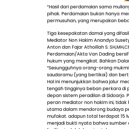
“Hasil dari perdamaian sama mulian
pihak. Perdamaian bukan hanya meng
permusuhan, yang merupakan beban 
Tiga kesepakatan damai yang difasil
Mediator Non Hakim Anandyo Susety
Anton dan Fajar Athoillah S. SH,MH,
Perdamaian/Akta Van Dading bersif
hukum yang mengikat. Bahkan Dalam
“Sesungguhnya orang-orang mukmin 
saudaramu (yang bertikai) dan bert
Hal ini menunjukkan bahwa jalur medi
tengah tingginya beban perkara di p
depan sistem peradilan di Sidoarjo
peran mediator non hakim ini, tidak
utama dalam mendorong budaya pe
mufakat. adapun total terdapat 15 M
menjadi bukti nyata bahwa sumber 