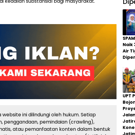
Dip
ai keadilan substansial bagi masyarakat.
SPAM
Naik 
Air 
Dipe
UPT 
Bojo
Proy
website ini dilindungi oleh hukum. Setiap
Jala
Jati
, penggandaan, pemindaian (crawling),
Konek
atis, atau pemanfaatan konten dalam bentuk
Jati