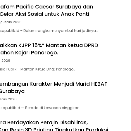
afam Pacific Caesar Surabaya dan
Gelar Aksi Sosial untuk Anak Panti
Agustus 2026
sapublik.id – Dalam rangka menyambut hari jadinya…
Naikkan KJPP 15%” Mantan ketua DPRD
tahan Kejari Ponorogo.
s 2026
sa Publik – Mantan Ketua DPRD Ponorogo…
Membangun Karakter Menjadi Murid HEBAT
 Surabaya
stus 2026
isapublik.id — Berada di kawasan pinggiran…
ra Berdayakan Perajin Disabilitas,
Cap Resin 3D Printing Tingkatkan Produksi