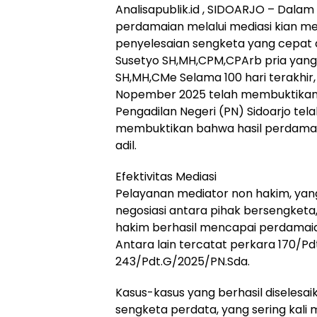
Analisapublik.id , SIDOARJO – Dala
perdamaian melalui mediasi kian men
penyelesaian sengketa yang cepat 
Susetyo SH,MH,CPM,CPArb pria yang a
SH,MH,CMe Selama 100 hari terakhir
Nopember 2025 telah membuktikan 
Pengadilan Negeri (PN) Sidoarjo tel
membuktikan bahwa hasil perdamai
adil.
Efektivitas Mediasi
Pelayanan mediator non hakim, yang
negosiasi antara pihak bersengketa,
hakim berhasil mencapai perdamaian
Antara lain tercatat perkara 170/P
243/Pdt.G/2025/PN.Sda.
Kasus-kasus yang berhasil diselesai
sengketa perdata, yang sering kali