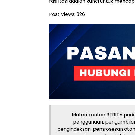
fasilitasi adalah kunci untuk mencap
Post Views:
326
Materi konten BERITA pada 
penggunaan, pengambilan
pengindeksan, pemrosesan otom