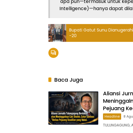
apa pun—termasuk untuk kepent
Intelligence)—hanya dapat dilaku
Bupati Gatut Sunu Dianugerahi
-20
Baca Juga
Aliansi Ju
Meninggaln
Pejuang Ke
Headline
8 Ag
​TULUNGAGUNG, A