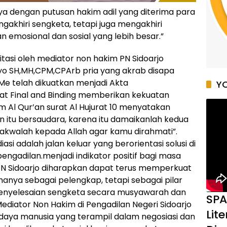
ya dengan putusan hakim adil yang diterima para
akhiri sengketa, tetapi juga mengakhiri
emosional dan sosial yang lebih besar.”
itasi oleh mediator non hakim PN Sidoarjo
o SH,MH,CPM,CPArb pria yang akrab disapa
CMe telah dikuatkan menjadi Akta
YO
at Final and Binding memberikan kekuatan
 Al Qur’an surat Al Hujurat 10 menyatakan
itu bersaudara, karena itu damaikanlah kedua
akwalah kepada Allah agar kamu dirahmati”.
asi adalah jalan keluar yang berorientasi solusi di
engadilan.menjadi indikator positif bagi masa
. PN Sidoarjo diharapkan dapat terus memperkuat
 hanya sebagai pelengkap, tetapi sebagai pilar
nyelesaian sengketa secara musyawarah dan
SPA
ediator Non Hakim di Pengadilan Negeri Sidoarjo
Lit
daya manusia yang terampil dalam negosiasi dan