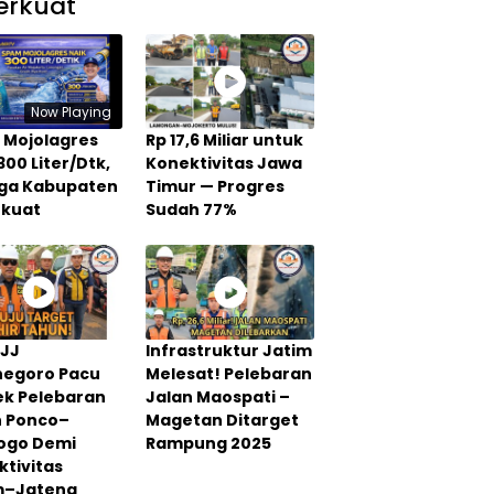
erkuat
Now Playing
 Mojolagres
Rp 17,6 Miliar untuk
300 Liter/Dtk,
Konektivitas Jawa
Tiga Kabupaten
Timur — Progres
rkuat
Sudah 77%
PJJ
Infrastruktur Jatim
negoro Pacu
Melesat! Pelebaran
ek Pelebaran
Jalan Maospati –
n Ponco–
Magetan Ditarget
rogo Demi
Rampung 2025
tivitas
m–Jateng