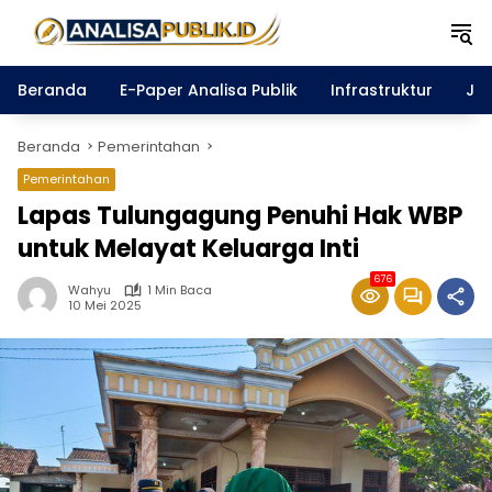
Langsung
ke
konten
Beranda
E-Paper Analisa Publik
Infrastruktur
Ja
Beranda
Pemerintahan
Pemerintahan
Lapas Tulungagung Penuhi Hak WBP
untuk Melayat Keluarga Inti
676
Wahyu
1 Min Baca
10 Mei 2025