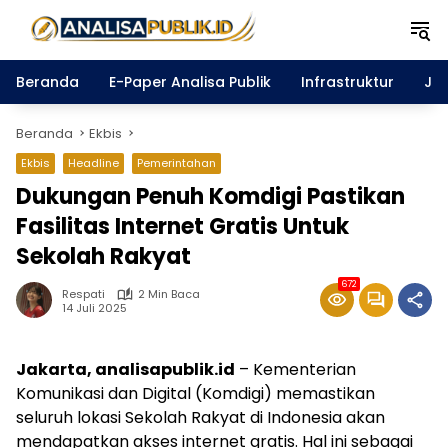
Langsung
ke
konten
Beranda
E-Paper Analisa Publik
Infrastruktur
Ja
Beranda
Ekbis
Ekbis
Headline
Pemerintahan
Dukungan Penuh Komdigi Pastikan
Fasilitas Internet Gratis Untuk
Sekolah Rakyat
672
Respati
2 Min Baca
14 Juli 2025
Jakarta, analisapublik.id
– Kementerian
Komunikasi dan Digital (Komdigi) memastikan
seluruh lokasi Sekolah Rakyat di Indonesia akan
mendapatkan akses internet gratis. Hal ini sebagai