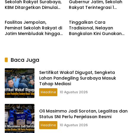
Sekolah Rakyat Surabaya,
Gubernur Jatim, Sekolah
KBM Ditargetkan Dimulai
Rakyat Terintegrasi 1
Pendidikan
Pendidikan
Agustus 2026
Tuban Resmi Buka MPLS
Penuh Sukacita
Fasilitas Jempolan,
Tinggalkan Cara
Peminat Sekolah Rakyat di
Tradisional, Nelayan
Jatim Membludak hingga
Bangkalan Kini Gunakan
Kuota Ludes!
Aplikasi BMKG untuk Lacak
Lokasi Ikan
Baca Juga
Sertifikat Wakaf Digugat, Sengketa
Lahan Pandegiling Surabaya Masuk
Tahap Mediasi
Headline
10 Agustus 2026
Oli Masimmo Jadi Sorotan, Legalitas dan
Status SNI Perlu Penjelasan Resmi
Headline
10 Agustus 2026