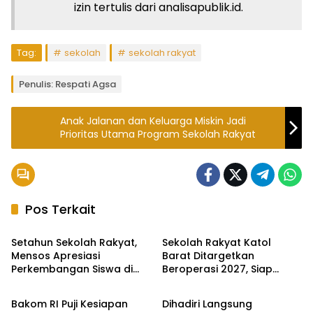
izin tertulis dari analisapublik.id.
Tag:
sekolah
sekolah rakyat
Penulis: Respati Agsa
Anak Jalanan dan Keluarga Miskin Jadi
Prioritas Utama Program Sekolah Rakyat
Pos Terkait
Pemerintahan
Pendidikan
Setahun Sekolah Rakyat,
Sekolah Rakyat Katol
Mensos Apresiasi
Barat Ditargetkan
Perkembangan Siswa di
Beroperasi 2027, Siap
Pemerintahan
Pendidikan
Sukoharjo
Tampung hingga 1.000
Siswa
Bakom RI Puji Kesiapan
Dihadiri Langsung