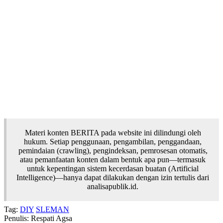
Materi konten BERITA pada website ini dilindungi oleh
hukum. Setiap penggunaan, pengambilan, penggandaan,
pemindaian (crawling), pengindeksan, pemrosesan otomatis,
atau pemanfaatan konten dalam bentuk apa pun—termasuk
untuk kepentingan sistem kecerdasan buatan (Artificial
Intelligence)—hanya dapat dilakukan dengan izin tertulis dari
analisapublik.id.
Tag:
DIY
SLEMAN
Penulis: Respati Agsa