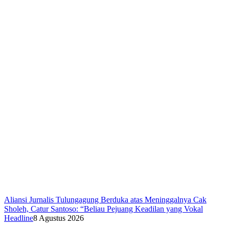
Aliansi Jurnalis Tulungagung Berduka atas Meninggalnya Cak
Sholeh, Catur Santoso: “Beliau Pejuang Keadilan yang Vokal
Headline
8 Agustus 2026