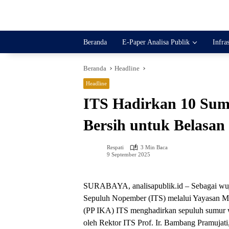
Langsung
ke
konten
Beranda
E-Paper Analisa Publik
Infra
Beranda
Headline
Headline
ITS Hadirkan 10 Sum
Bersih untuk Belasan
Respati
3 Min Baca
9 September 2025
SURABAYA, analisapublik.id – Sebagai wujud 
Sepuluh Nopember (ITS) melalui Yayasan Ma
(PP IKA) ITS menghadirkan sepuluh sumur wak
oleh Rektor ITS Prof. Ir. Bambang Pramujat