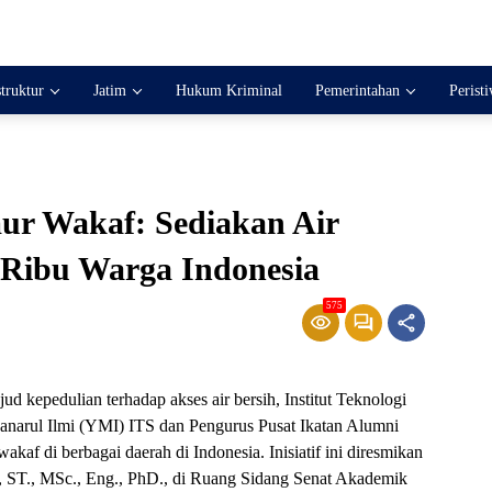
struktur
Jatim
Hukum Kriminal
Pemerintahan
Perist
ur Wakaf: Sediakan Air
 Ribu Warga Indonesia
575
kepedulian terhadap akses air bersih, Institut Teknologi
narul Ilmi (YMI) ITS dan Pengurus Pusat Ikatan Alumni
af di berbagai daerah di Indonesia. Inisiatif ini diresmikan
i, ST., MSc., Eng., PhD., di Ruang Sidang Senat Akademik