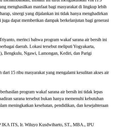
ang menghasilkan manfaat bagi masyarakat di lingkup lebih
harap, sinergi yang dijalankan ini tidak hanya menghadirkan
api juga dapat memberikan dampak berkelanjutan bagi generasi
Triyanto, merinci bahwa program wakaf sarana air bersih ini
 berbagai daerah. Lokasi tersebut meliputi Yogyakarta,
k), Bengkulu, Ngawi, Lamongan, Kediri, dan Parigi
ih dari 15 ribu masyarakat yang mengalami kesulitan akses air
rhasilan program wakaf sarana air bersih ini tidak lepas
kehadiran sarana tersebut bukan hanya memenuhi kebutuhan
 dalam meningkatkan kesehatan, pendidikan, dan kesejahteraan
P IKA ITS, Ir. Wiluyo Kusdwiharto, ST., MBA., IPU