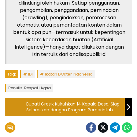
dilindungi oleh hukum. Setiap penggunaan,
pengambilan, penggandaan, pemindaian
(crawling), pengindeksan, pemrosesan
otomatis, atau pemanfaatan konten dalam
bentuk apa pun—termasuk untuk kepentingan
sistem kecerdasan buatan (Artificial
Intelligence)—hanya dapat dilakukan dengan
izin tertulis dari analisapublik.id.
Tag:
IDI
Ikatan DOkter Indonesia
Penulis: Respati Agsa
Bupati Gresik Kukuhkan 14 Kepala Desa, Siap
Selaraskan dengan Program Pemerintah