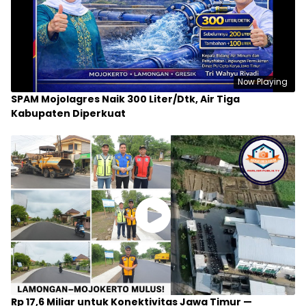
Now Playing
SPAM Mojolagres Naik 300 Liter/Dtk, Air Tiga
Kabupaten Diperkuat
Rp 17,6 Miliar untuk Konektivitas Jawa Timur —