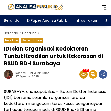
Langsung
ke
konten
Beranda
E-Paper Analisa Publik
Infrastruktur
Ja
Beranda
Headline
Headline
Pemerintahan
IDI dan Organisasi Kedokteran
Tuntut Keadilan untuk Kekerasan di
RSUD BDH Surabaya
397
Respati
3 Min Baca
27 Agustus 2025
SURABAYA, analisapublik.id – Ikatan Dokter Indonesia
(IDI) bersama sejumlah organisasi profesi
kedokteran mengecam keras kasus penganiayaan
terhadap tenaga medis di RSUD Bhakti Dharma