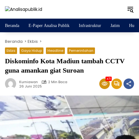
Langsung
ke
konten
Beranda
E-Paper Analisa Publik
Infrastruktur
Jatim
Huku
Beranda
Ekbis
Ekbis
Gaya Hidup
Headline
Pemerintahan
Diskominfo Kota Madiun tambah CCTV
guna amankan giat Suroan
471
Kurniawan
2 Min Baca
26 Juni 2025