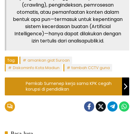
(crawling), pengindeksan, pemrosesan
otomatis, atau pemanfaatan konten dalam
bentuk apa pun—termasuk untuk kepentingan
sistem kecerdasan buatan (Artificial
Intelligence)—hanya dapat dilakukan dengan
izin tertulis dari analisapublik.id.
Tag:
amankan giat Suroan
Diskominfo Kota Madiun
tambah CCTV guna
Pemkab Sumenep kerja sama KPK cegah
korupsi di pendidikan
Baca Juga