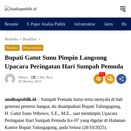
Langsung
ke
konten
Beranda
E-Paper Analisa Publik
Infrastruktur
Jatim
Huku
Beranda
Headline
Headline
Pemerintahan
Bupati Gatut Sunu Pimpin Langsung
Upacara Peringatan Hari Sumpah Pemuda
355
Wahyu
2 Min Baca
29 Oktober 2025
analisapublik.id
– Sumpah Pemuda harus terus menyala di hati
generasi penerus bangsa, itu disampaikan Bupati Tulungagung,
H. Gatut Sunu Wibowo, S.E., M.E., saat memimpin Upacara
Peringatan Hari Sumpah Pemuda Ke-97 yang digelar di Halaman
Kantor Bupati Tulungagung, pada Selasa (28/10/2025).