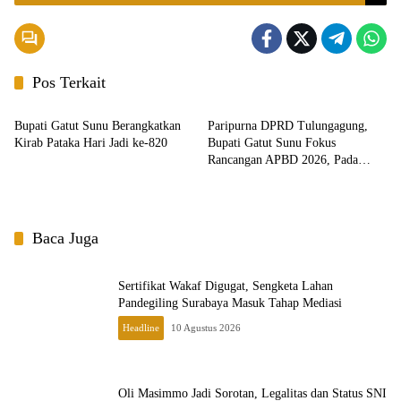
Pos Terkait
Headline
Headline
Bupati Gatut Sunu Berangkatkan
Paripurna DPRD Tulungagung,
Kirab Pataka Hari Jadi ke-820
Bupati Gatut Sunu Fokus
Rancangan APBD 2026, Pada
Infrastruktur, Peningkatan
Pelayanan Publik dan Penurunan
Kemiskinan.
Baca Juga
Sertifikat Wakaf Digugat, Sengketa Lahan
Pandegiling Surabaya Masuk Tahap Mediasi
Headline
10 Agustus 2026
Oli Masimmo Jadi Sorotan, Legalitas dan Status SNI