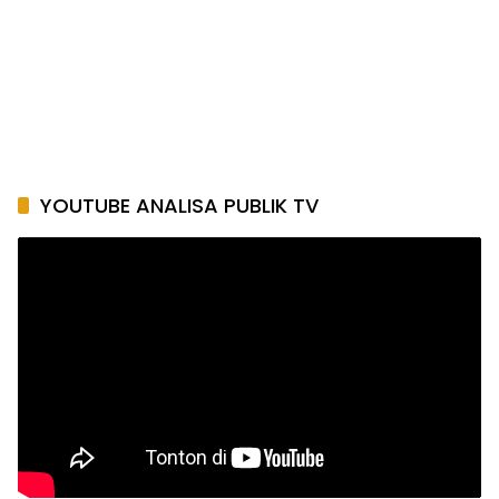
UPT PJJ Bojonegoro Pacu Proyek Pelebaran Jalan
Ponco–Jatirogo Demi Konektivitas Jatim–Jateng