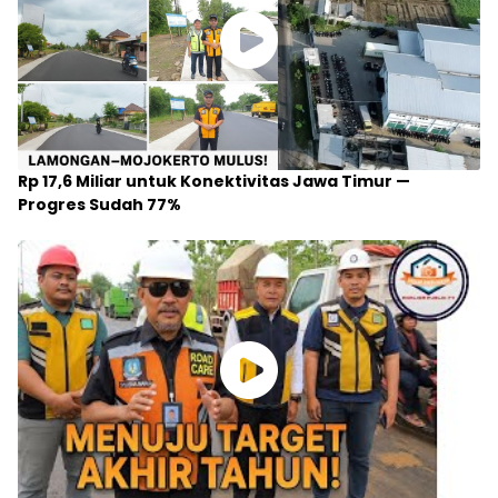
PT ANALISA PUBLIK MEDIA
Gedung Graha Wartawan PWI Jatim, Jalan Taman
Apsari 15-17 (atas) Surabaya, Jawa Timur.
0812-3462-727 / 0812-909-557 / 0821-4079-5099 /
0812-5233-1878
analisapublikredaksi@gmail.com
Beranda
Redaksi
Pedoman Media Siber
Pedoman Media Ai
Indeks Berita
INFO DAFTAR HARGA PASANG IKLAN DI ANALISAPUBLIK
@2026 - Analisapublik.id