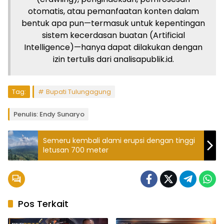
otomatis, atau pemanfaatan konten dalam
bentuk apa pun—termasuk untuk kepentingan
sistem kecerdasan buatan (Artificial
Intelligence)—hanya dapat dilakukan dengan
izin tertulis dari analisapublik.id.
Tag:
Bupati Tulungagung
Penulis: Endy Sunaryo
Semeru kembali alami erupsi dengan tinggi
letusan 700 meter
Pos Terkait