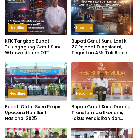
Headline
Headline
KPK Tangkap Bupati
Bupati Gatut Sunu Lantik
Tulungagung Gatut Sunu
27 Pejabat Fungsional,
Wibowo dalam OTT,
Tegaskan ASN Tak Boleh
Pemeriksaan Intensif Masih
Hanya Absen
Berlangsung
Headline
Headline
Bupati Gatut Sunu Pimpin
Bupati Gatut Sunu Dorong
Upacara Hari Santri
Transformasi Ekonomi,
Nasional 2025
Fokus Pendidikan dan
Hilirisasi Pertanian