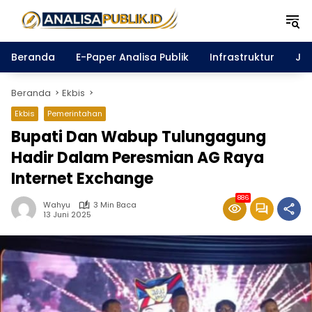
Langsung
ke
konten
Beranda
E-Paper Analisa Publik
Infrastruktur
Ja
Beranda
Ekbis
Ekbis
Pemerintahan
Bupati Dan Wabup Tulungagung
Hadir Dalam Peresmian AG Raya
Internet Exchange
886
Wahyu
3 Min Baca
13 Juni 2025