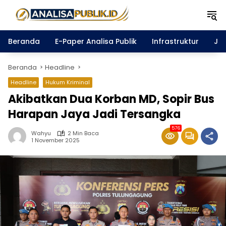
Langsung
ke
konten
Beranda
E-Paper Analisa Publik
Infrastruktur
Ja
Beranda
Headline
Headline
Hukum Kriminal
Akibatkan Dua Korban MD, Sopir Bus
Harapan Jaya Jadi Tersangka
576
Wahyu
2 Min Baca
1 November 2025