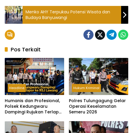
Menko AHY Terpukau Potensi Wisata dan
Budaya Banyuwangi
Pos Terkait
Headline
Hukum Kriminal
Humanis dan Profesional,
Polres Tulungagung Gelar
Polsek Kedungwaru
Operasi Keselamatan
Dampingi Rujukan Terlapor
Semeru 2026
ke RSJ Lawang