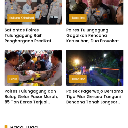
Hukum Kriminal
Headline
Satlantas Polres
Polres Tulungagung
Tulungagung Raih
Gagalkan Rencana
Penghargaan Predikat
Kerusuhan, Dua Provokator
Terbaik di Jatim
Diamankan
Ekbis
Headline
Polres Tulungagung dan
Polsek Pagerwojo Bersama
Bulog Gelar Pasar Murah,
Tiga Pilar Gercep Tangani
85 Ton Beras Terjual
Bencana Tanah Longsor
dalam Empat Hari
Jalan Raya Pagerwojo
Baca Juga