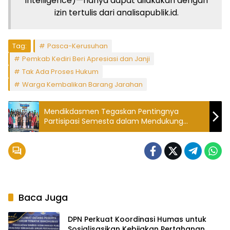
Intelligence)—hanya dapat dilakukan dengan
izin tertulis dari analisapublik.id.
Tag:
Pasca-Kerusuhan
Pemkab Kediri Beri Apresiasi dan Janji
Tak Ada Proses Hukum
Warga Kembalikan Barang Jarahan
Mendikdasmen Tegaskan Pentingnya
Partisipasi Semesta dalam Mendukung
Partisipasi PAUD 2026
Baca Juga
DPN Perkuat Koordinasi Humas untuk
Sosialisasikan Kebijakan Pertahanan