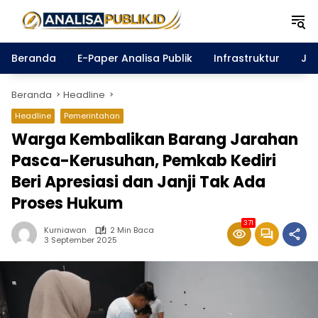
Langsung
ke
konten
Beranda
E-Paper Analisa Publik
Infrastruktur
Ja
Beranda
Headline
Headline
Pemerintahan
Warga Kembalikan Barang Jarahan
Pasca-Kerusuhan, Pemkab Kediri
Beri Apresiasi dan Janji Tak Ada
Proses Hukum
371
Kurniawan
2 Min Baca
3 September 2025