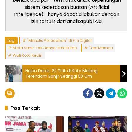
bentuk apa pun—termasuk untuk kepentingan
sistem kecerdasan buatan (Artificial
Intelligence)—hanya dapat dilakukan dengan
izin tertulis dari analisapublik.id.
Tag:
"Menulis Peradaban" di Era Digital
Minta Santri Tak Hanya Hafal Kitab
Tapi Mampu
Wali Kota Kediri
Hujan Deras, 22 Titik di Kota Malang
Terendam Banjir Setinggi 50 Cm
Pos Terkait