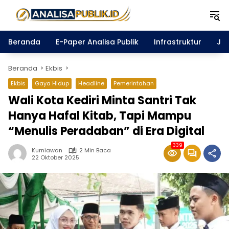
Langsung
ke
konten
Beranda
E-Paper Analisa Publik
Infrastruktur
Ja
Beranda
Ekbis
Ekbis
Gaya Hidup
Headline
Pemerintahan
Wali Kota Kediri Minta Santri Tak
Hanya Hafal Kitab, Tapi Mampu
“Menulis Peradaban” di Era Digital
339
Kurniawan
2 Min Baca
22 Oktober 2025