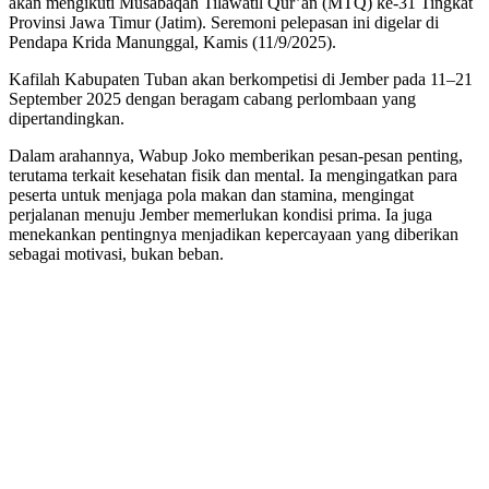
akan mengikuti Musabaqah Tilawatil Qur’an (MTQ) ke-31 Tingkat
Provinsi Jawa Timur (Jatim). Seremoni pelepasan ini digelar di
Pendapa Krida Manunggal, Kamis (11/9/2025).
Kafilah Kabupaten Tuban akan berkompetisi di Jember pada 11–21
September 2025 dengan beragam cabang perlombaan yang
dipertandingkan.
Dalam arahannya, Wabup Joko memberikan pesan-pesan penting,
terutama terkait kesehatan fisik dan mental. Ia mengingatkan para
peserta untuk menjaga pola makan dan stamina, mengingat
perjalanan menuju Jember memerlukan kondisi prima. Ia juga
menekankan pentingnya menjadikan kepercayaan yang diberikan
sebagai motivasi, bukan beban.