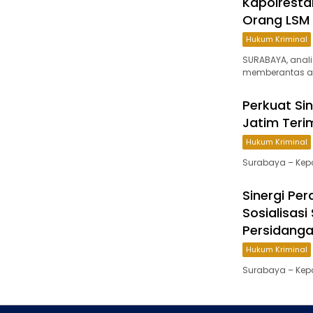
Kapolresta
Orang LSM 
Hukum Kriminal
SURABAYA, anali
memberantas ak
Perkuat Sin
Jatim Teri
Hukum Kriminal
Surabaya – Kepa
Sinergi Per
Sosialisas
Persidanga
Hukum Kriminal
Surabaya – Kepa