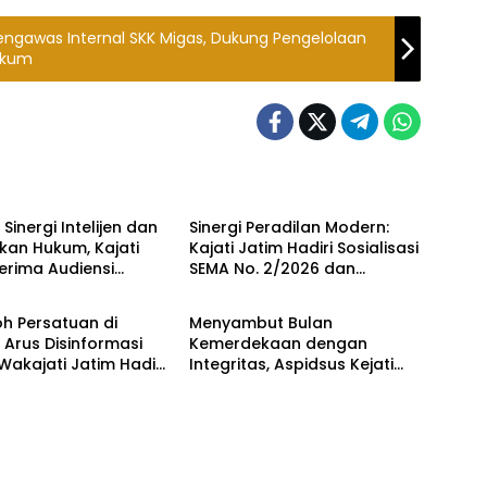
Pengawas Internal SKK Migas, Dukung Pengelolaan
ukum
Kriminal
Hukum Kriminal
Sinergi Intelijen dan
Sinergi Peradilan Modern:
kan Hukum, Kajati
Kajati Jatim Hadiri Sosialisasi
erima Audiensi
SEMA No. 2/2026 dan
Kriminal
Hukum Kriminal
a Jatim
Peluncuran Persidangan
Elektronik di PT Surabaya
h Persatuan di
Menyambut Bulan
Arus Disinformasi
Kemerdekaan dengan
 Wakajati Jatim Hadiri
Integritas, Aspidsus Kejati
 Kebangsaan
Jatim Perkuat Karakter Insan
Adhyaksa