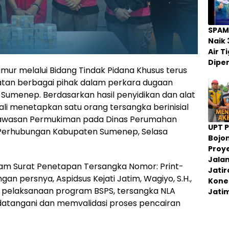
SPAM
Naik 
Air 
Dipe
mur melalui Bidang Tindak Pidana Khusus terus
atan berbagai pihak dalam perkara dugaan
Sumenep. Berdasarkan hasil penyidikan dan alat
ali menetapkan satu orang tersangka berinisial
Kawasan Permukiman pada Dinas Perumahan
UPT 
Perhubungan Kabupaten Sumenep, Selasa
Bojo
Proy
Jala
am Surat Penetapan Tersangka Nomor: Print-
Jati
an persnya, Aspidsus Kejati Jatim, Wagiyo, S.H.,
Konek
pelaksanaan program BSPS, tersangka NLA
Jati
atangani dan memvalidasi proses pencairan