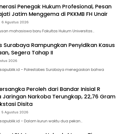
erasi Penegak Hukum Profesional, Pesan
 Kajati Jatim Menggema di PKKMB FH Unair
6 Agustus 2026
usan mahasiswa baru Fakultas Hukum Universitas…
es Surabaya Rampungkan Penyidikan Kasus
an, Segera Tahap II
ustus 2026
isapublik.id – Polrestabes Surabaya menegaskan bahwa
ersangka Peroleh dari Bandar Inisial R
a Jaringan Narkoba Terungkap, 22,76 Gram
stasi Disita
5 Agustus 2026
sapublik.id – Dalam kurun waktu dua pekan…