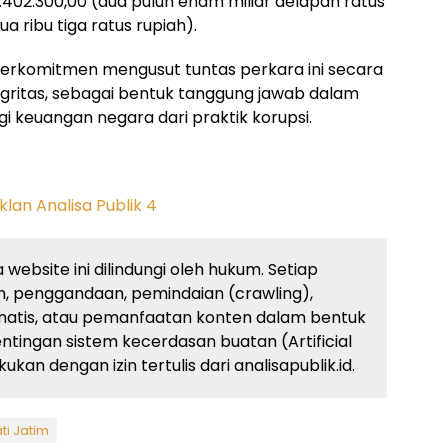
02.300,00 (dua puluh enam miliar delapan ratus
a ribu tiga ratus rupiah).
berkomitmen mengusut tuntas perkara ini secara
tegritas, sebagai bentuk tanggung jawab dalam
 keuangan negara dari praktik korupsi.
website ini dilindungi oleh hukum. Setiap
, penggandaan, pemindaian (crawling),
atis, atau pemanfaatan konten dalam bentuk
ingan sistem kecerdasan buatan (Artificial
kan dengan izin tertulis dari analisapublik.id.
ti Jatim