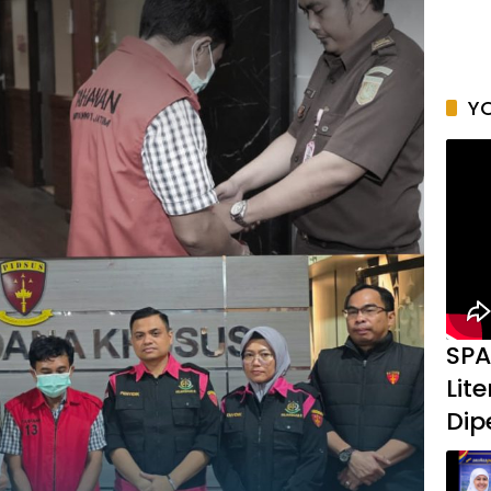
YO
SPA
Lit
Dip