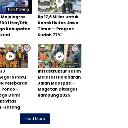
Now Playing
 Mojolagres
Rp 17,6 Miliar untuk
300 Liter/Dtk,
Konektivitas Jawa
Tiga Kabupaten
Timur — Progres
rkuat
Sudah 77%
PJJ
Infrastruktur Jatim
negoro Pacu
Melesat! Pelebaran
ek Pelebaran
Jalan Maospati –
n Ponco–
Magetan Ditarget
rogo Demi
Rampung 2025
tivitas
m–Jateng
Load More