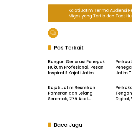
Kajati Jatim Terima Audiensi 
Migas yang Tertib dan Taat H
Pos Terkait
Hukum Kriminal
Hukum 
Bangun Generasi Penegak
Perkuat 
Hukum Profesional, Pesan
Penega
Inspiratif Kajati Jatim
Jatim T
Hukum Kriminal
Hukum 
Menggema di PKKMB FH
Komind
Unair
Kajati Jatim Resmikan
Perkoko
Pameran dan Lelang
Tengah 
Serentak, 275 Aset
Digital,
Rampasan Bernilai Rp40,73
Dialog
Miliar Siap Dilepas ke Publik
Baca Juga