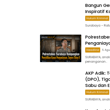
Bangun Gen
Inspiratif
Hukum Kriminal
Surabaya – Rat
Polrestab
Penganiaya
Headline
5 Ag
SURABAYA, anal
penanganan…
AKP Adik: T
(DPO), Tig
Sabu dan Ek
Hukum Kriminal
SURABAYA, anali