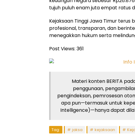
keuangan negara sebesar Rp26.876.4
tujuh puluh enam juta empat ratus du
Kejaksaan Tinggi Jawa Timur terus 
profesional, transparan, dan berin
menegakkan hukum serta melindungi
Post Views:
361
Materi konten BERITA pada 
penggunaan, pengambilan
pengindeksan, pemrosesan otom
apa pun—termasuk untuk kepent
Intelligence)—hanya dapat dilaku
Tag:
jaksa
kejaksaan
Keja