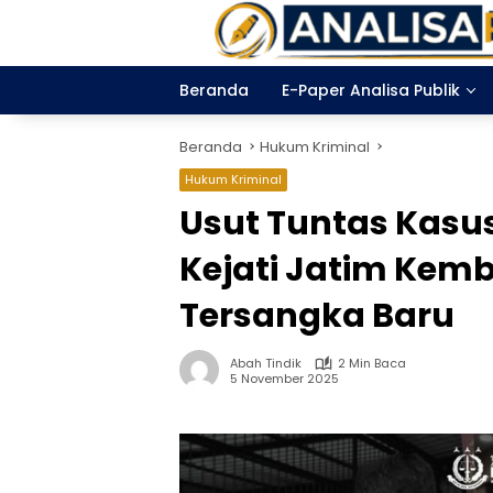
Langsung
ke
konten
Beranda
E-Paper Analisa Publik
Beranda
Hukum Kriminal
Hukum Kriminal
Usut Tuntas Kasu
Kejati Jatim Kemb
Tersangka Baru
Abah Tindik
2 Min Baca
5 November 2025