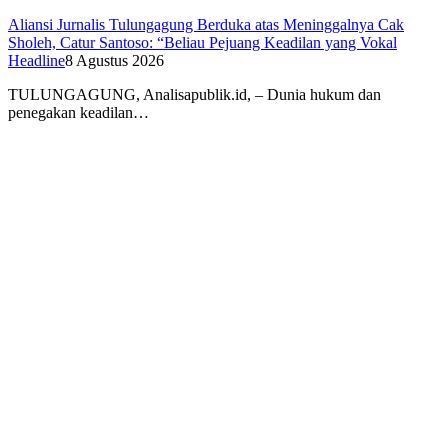
Aliansi Jurnalis Tulungagung Berduka atas Meninggalnya Cak
Sholeh, Catur Santoso: “Beliau Pejuang Keadilan yang Vokal
Headline
8 Agustus 2026
​TULUNGAGUNG, Analisapublik.id, – Dunia hukum dan
penegakan keadilan…