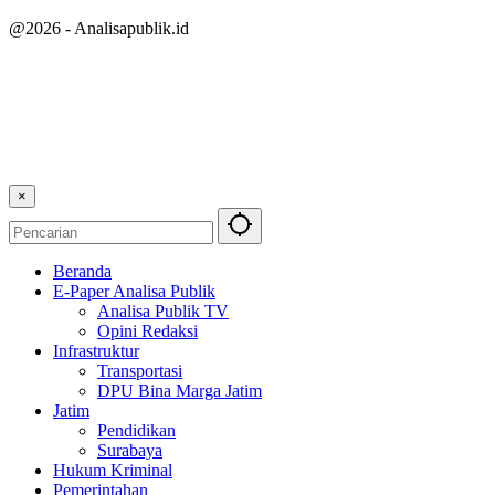
@2026 - Analisapublik.id
×
Beranda
E-Paper Analisa Publik
Analisa Publik TV
Opini Redaksi
Infrastruktur
Transportasi
DPU Bina Marga Jatim
Jatim
Pendidikan
Surabaya
Hukum Kriminal
Pemerintahan