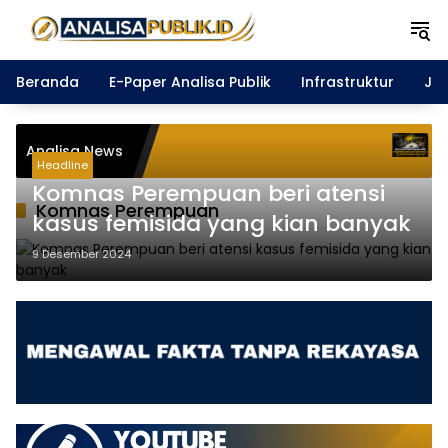
Langsung
ke
konten
Beranda
E-Paper Analisa Publik
Infrastruktur
Ja
Usai Juara Pia
Analisa News
Green Army da
Headline
untuk Persebay
Komnas Perempuan beri atensi
Komnas Perempuan
kasus femisida yang kian banyak
9 Desember 2024