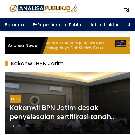
Langsung
ke
konten
Beranda
E-Paper Analisa Publik
Infrastruktur
Ja
Aliansi Jurnalis Tulungagung Berduka
HUT Ke-9 Dafa
Analisa News
atas Meninggalnya Cak Sholeh, Catur
Surabaya dan 
Santoso: “Beliau Pejuang Keadilan yang
Sosial untuk A
Vokal
Kakanwil BPN Jatim
Ekbis
Kakanwil BPN Jatim desak
penyelesaian sertifikasi tanah
tuntas
23 Juni 2025