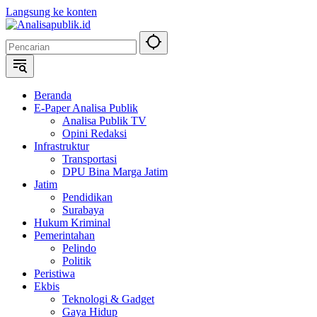
Langsung ke konten
Beranda
E-Paper Analisa Publik
Analisa Publik TV
Opini Redaksi
Infrastruktur
Transportasi
DPU Bina Marga Jatim
Jatim
Pendidikan
Surabaya
Hukum Kriminal
Pemerintahan
Pelindo
Politik
Peristiwa
Ekbis
Teknologi & Gadget
Gaya Hidup