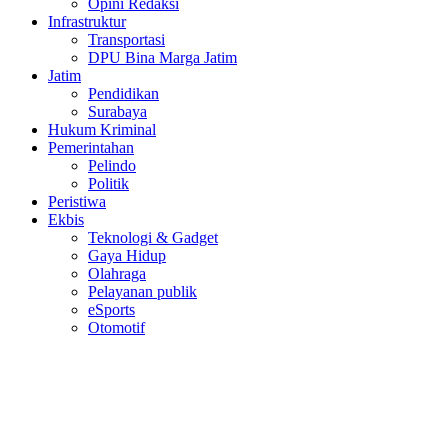
Opini Redaksi
Infrastruktur
Transportasi
DPU Bina Marga Jatim
Jatim
Pendidikan
Surabaya
Hukum Kriminal
Pemerintahan
Pelindo
Politik
Peristiwa
Ekbis
Teknologi & Gadget
Gaya Hidup
Olahraga
Pelayanan publik
eSports
Otomotif