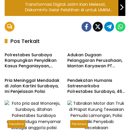
Transformasi Digital Jatim Kian Melesat,
Diskominfo Gelar Pelatihan AI untuk UMKM
Tuban
Pos Terkait
Headline
Hukum Kriminal
Polrestabes Surabaya
Adukan Dugaan
Rampungkan Penyidikan
Pelanggaran Perusahaan,
Kasus Penganiayaan,
Mantan Karyawan PT
Peristiwa
Headline
Segera Tahap II
Massimo Lub Indo
Mengaku Dilaporkan ke
Pria Meninggal Mendadak
Pendekatan Humanis
Polisi
di Jalan Kartini Surabaya,
Satresnarkoba
Ini Penjelasan Polisi
Polrestabes Surabaya, 469
Pecandu Narkoba
Direhabilitasi
Headline
Peristiwa