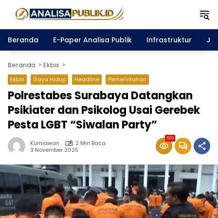
Langsung
ke
konten
Beranda
E-Paper Analisa Publik
Infrastruktur
Ja
Beranda
Ekbis
Ekbis
Gaya Hidup
Headline
Pemerintahan
Polrestabes Surabaya Datangkan
Psikiater dan Psikolog Usai Gerebek
Pesta LGBT “Siwalan Party”
516
Kurniawan
2 Min Baca
3 November 2025