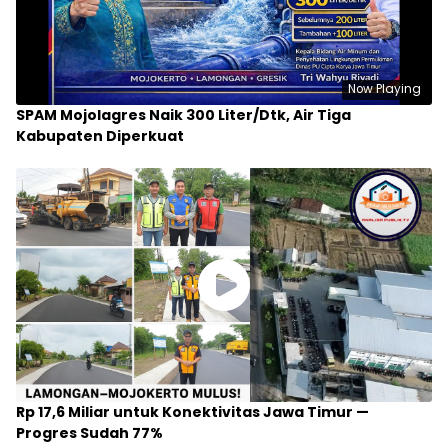
Now Playing
SPAM Mojolagres Naik 300 Liter/Dtk, Air Tiga
Kabupaten Diperkuat
Rp 17,6 Miliar untuk Konektivitas Jawa Timur —
Progres Sudah 77%