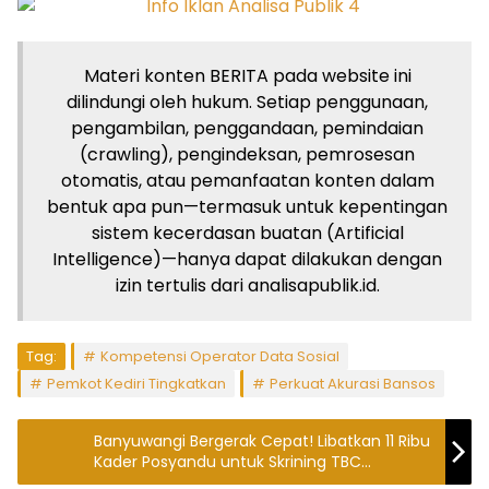
Materi konten BERITA pada website ini
dilindungi oleh hukum. Setiap penggunaan,
pengambilan, penggandaan, pemindaian
(crawling), pengindeksan, pemrosesan
otomatis, atau pemanfaatan konten dalam
bentuk apa pun—termasuk untuk kepentingan
sistem kecerdasan buatan (Artificial
Intelligence)—hanya dapat dilakukan dengan
izin tertulis dari analisapublik.id.
Tag:
Kompetensi Operator Data Sosial
Pemkot Kediri Tingkatkan
Perkuat Akurasi Bansos
Banyuwangi Bergerak Cepat! Libatkan 11 Ribu
Kader Posyandu untuk Skrining TBC
Serentak.