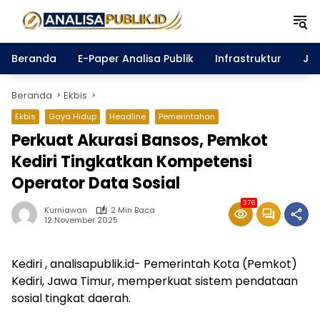
Langsung
ke
konten
Beranda
E-Paper Analisa Publik
Infrastruktur
Ja
Beranda
Ekbis
Ekbis
Gaya Hidup
Headline
Pemerintahan
Perkuat Akurasi Bansos, Pemkot
Kediri Tingkatkan Kompetensi
Operator Data Sosial
376
Kurniawan
2 Min Baca
12 November 2025
Kediri , analisapublik.id- Pemerintah Kota (Pemkot)
Kediri, Jawa Timur, memperkuat sistem pendataan
sosial tingkat daerah.