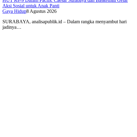
HUT Ke-9 Dafam Pacific Caesar Surabaya dan Basketball Gelar
Aksi Sosial untuk Anak Panti
Gaya Hidup
8 Agustus 2026
SURABAYA, analisapublik.id – Dalam rangka menyambut hari
jadinya…