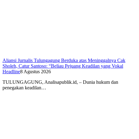
Aliansi Jurnalis Tulungagung Berduka atas Meninggalnya Cak
Sholeh, Catur Santoso: “Beliau Pejuang Keadilan yang Vokal
Headline
8 Agustus 2026
​TULUNGAGUNG, Analisapublik.id, – Dunia hukum dan
penegakan keadilan…