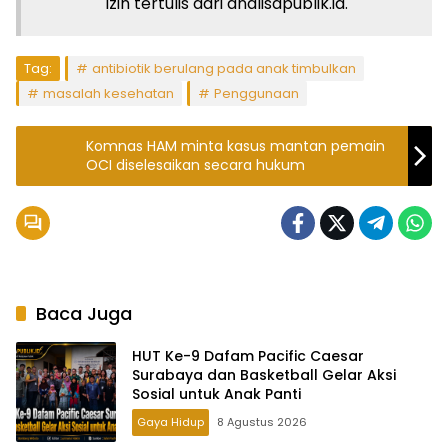
izin tertulis dari analisapublik.id.
Tag:
antibiotik berulang pada anak timbulkan
masalah kesehatan
Penggunaan
Komnas HAM minta kasus mantan pemain
OCI diselesaikan secara hukum
Baca Juga
HUT Ke-9 Dafam Pacific Caesar
Surabaya dan Basketball Gelar Aksi
Sosial untuk Anak Panti
Gaya Hidup
8 Agustus 2026