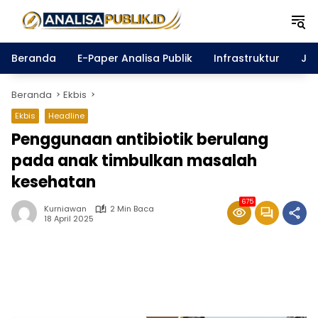
Langsung
ke
konten
Beranda
E-Paper Analisa Publik
Infrastruktur
Ja
Beranda
Ekbis
Ekbis
Headline
Penggunaan antibiotik berulang
pada anak timbulkan masalah
kesehatan
675
Kurniawan
2 Min Baca
18 April 2025