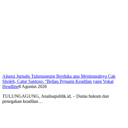
Aliansi Jurnalis Tulungagung Berduka atas Meninggalnya Cak
Sholeh, Catur Santoso: “Beliau Pejuang Keadilan yang Vokal
Headline
8 Agustus 2026
​TULUNGAGUNG, Analisapublik.id, – Dunia hukum dan
penegakan keadilan…